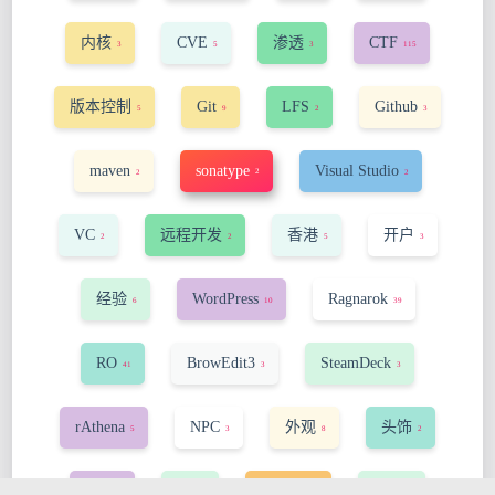
内核
CVE
渗透
CTF
3
5
3
115
版本控制
Git
LFS
Github
5
9
2
3
maven
sonatype
Visual Studio
2
2
2
VC
远程开发
香港
开户
2
2
5
3
经验
WordPress
Ragnarok
6
10
39
RO
BrowEdit3
SteamDeck
41
3
3
rAthena
NPC
外观
头饰
5
3
8
2
map
pet
damage
SOP
2
2
2
2