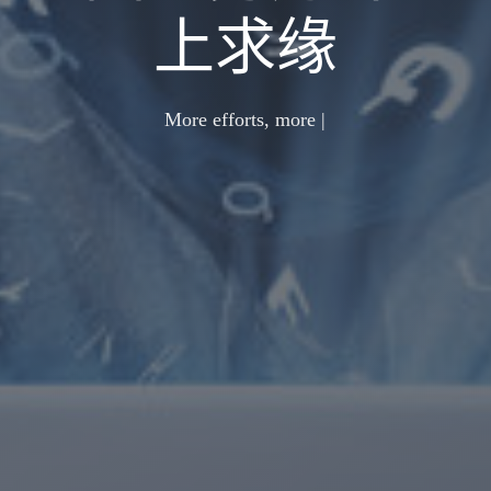
上求缘
More efforts, more fortun
|