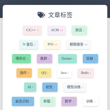
文章标签
C/C++
ACM
测试
15
154
2
N 皇后
POJ
解题报告
2
147
261
博弈论
集群
Docker
容器
2
3
3
2
插件
QQ
Java
Redis
6
2
5
2
AI
视觉
模型训练
9
3
2
姿态识别
转载
数学
训练
2
5
2
2