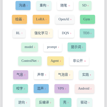
沟通
重构
随笔
SD
2
3
11
6
绘画
LoRA
OpenAI
Gym
2
2
9
7
RL
强化学习
DQN
TD3
7
7
3
2
model
prompt
提示词
2
2
2
ControlNet
Agent
非公开
2
4
32
气息
声带
气泡音
实践
2
3
2
8
咬字
混声
VPS
Android
2
2
2
2
逆向
反编译
壳
驱动
2
2
2
3