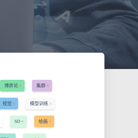
博弈论
集群
2
3
视觉
模型训练
3
2
SD
绘画
6
2