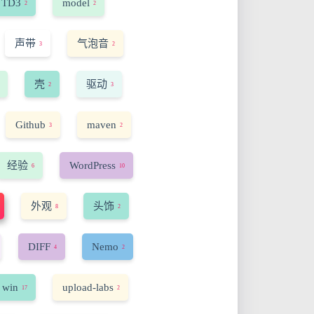
TD3
model
2
2
声带
气泡音
3
2
壳
驱动
2
3
Github
maven
3
2
经验
WordPress
6
10
外观
头饰
8
2
DIFF
Nemo
4
2
 win
upload-labs
17
2