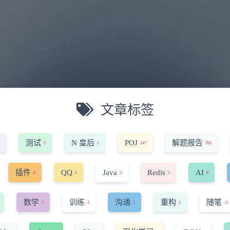
文章标签
测试
N 皇后
POJ
解题报告
2
2
147
261
插件
QQ
Java
Redis
AI
6
2
5
2
9
数学
训练
沟通
重构
随笔
2
2
2
3
11