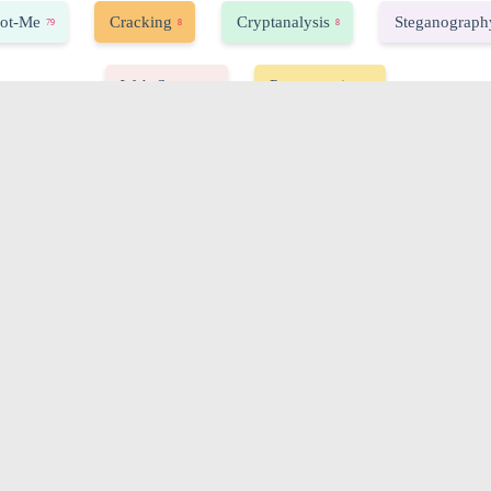
ot-Me
Cracking
Cryptanalysis
Steganograph
79
8
8
Web-Server
Programming
33
7
「NPC 技巧」随机打乱数组
复
—— 如何数组传参？