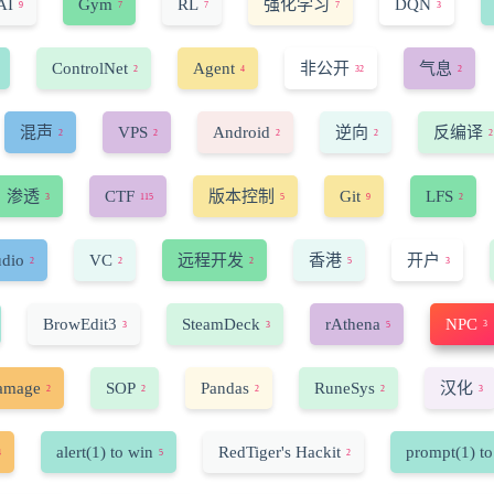
AI
Gym
RL
强化学习
DQN
9
7
7
7
3
ControlNet
Agent
非公开
气息
2
4
32
2
混声
VPS
Android
逆向
反编译
2
2
2
2
2
渗透
CTF
版本控制
Git
LFS
3
115
5
9
2
udio
VC
远程开发
香港
开户
2
2
2
5
3
BrowEdit3
SteamDeck
rAthena
NPC
3
3
3
5
amage
SOP
Pandas
RuneSys
汉化
2
2
2
2
3
alert(1) to win
RedTiger's Hackit
prompt(1) to
4
5
2