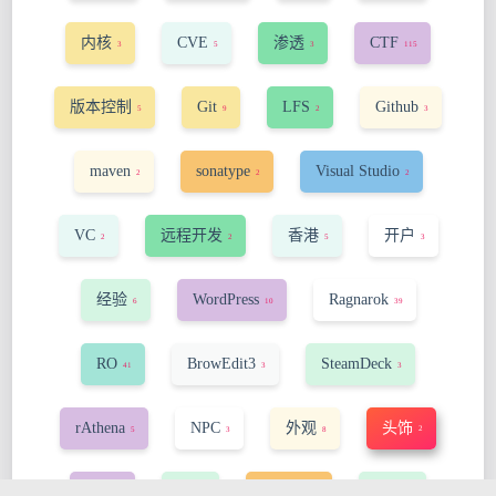
内核
CVE
渗透
CTF
3
5
3
115
版本控制
Git
LFS
Github
5
9
2
3
maven
sonatype
Visual Studio
2
2
2
VC
远程开发
香港
开户
2
2
5
3
经验
WordPress
Ragnarok
6
10
39
RO
BrowEdit3
SteamDeck
41
3
3
rAthena
NPC
外观
头饰
2
5
3
8
map
pet
damage
SOP
2
2
2
2