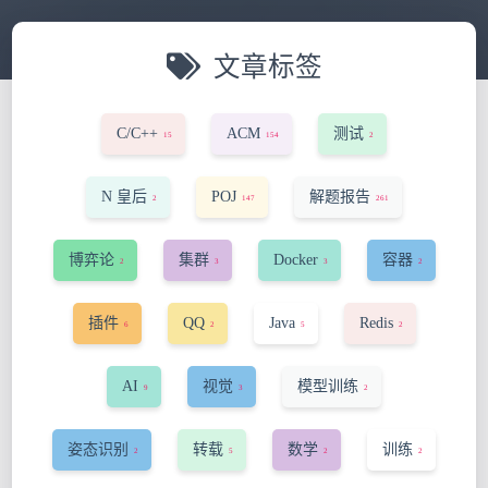
文章标签
C/C++
ACM
测试
15
154
2
N 皇后
POJ
解题报告
2
147
261
博弈论
集群
Docker
容器
2
3
3
2
插件
QQ
Java
Redis
6
2
5
2
AI
视觉
模型训练
9
3
2
姿态识别
转载
数学
训练
2
5
2
2