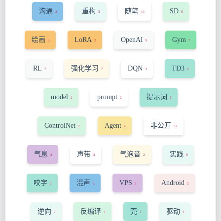
沟通
重构
随笔
SD
2
3
11
6
绘画
LoRA
OpenAI
Gym
2
2
9
7
RL
强化学习
DQN
TD3
7
7
3
2
model
prompt
提示词
2
2
2
ControlNet
Agent
非公开
2
4
32
气息
声带
气泡音
实践
2
3
2
8
咬字
混声
VPS
Android
2
2
2
2
逆向
反编译
壳
驱动
2
2
2
3