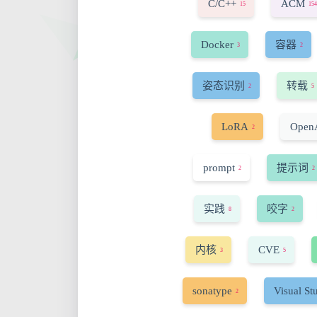
C/C++
ACM
15
154
Docker
容器
3
2
姿态识别
转载
2
5
LoRA
Open
2
prompt
提示词
2
2
实践
咬字
8
2
内核
CVE
3
5
sonatype
Visual St
2