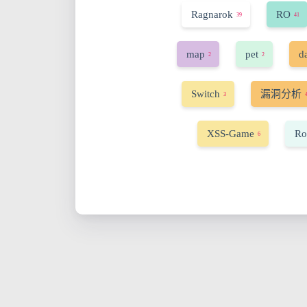
Ragnarok
RO
39
41
map
pet
d
2
2
Switch
漏洞分析
3
XSS-Game
Ro
6