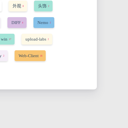
外观
头饰
8
2
DIFF
Nemo
4
2
 win
upload-labs
17
2
y
Web-Client
2
16