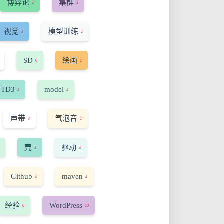
博弈论
集群
2
3
视觉
模型训练
3
2
SD
绘画
6
2
TD3
model
2
2
声带
气泡音
3
2
壳
驱动
2
3
Github
maven
3
2
经验
WordPress
6
10