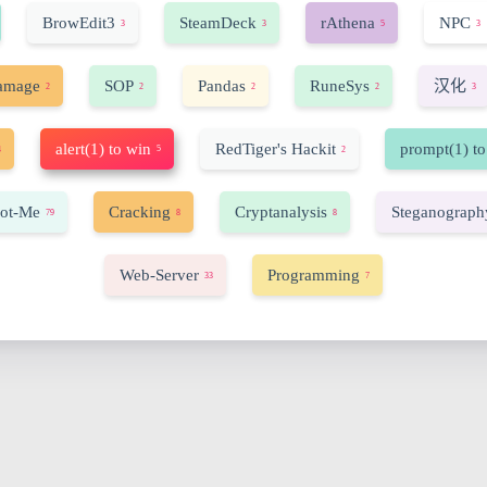
BrowEdit3
SteamDeck
rAthena
NPC
3
3
5
3
amage
SOP
Pandas
RuneSys
汉化
2
2
2
2
3
alert(1) to win
RedTiger's Hackit
prompt(1) to
5
4
2
ot-Me
Cracking
Cryptanalysis
Steganograph
79
8
8
Web-Server
Programming
33
7