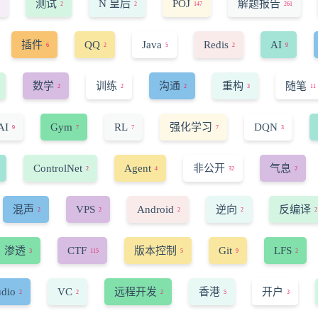
测试
N 皇后
POJ
解题报告
2
2
147
261
插件
QQ
Java
Redis
AI
6
2
5
2
9
数学
训练
沟通
重构
随笔
2
2
2
3
11
AI
Gym
RL
强化学习
DQN
9
7
7
7
3
ControlNet
Agent
非公开
气息
2
4
32
2
混声
VPS
Android
逆向
反编译
2
2
2
2
2
渗透
CTF
版本控制
Git
LFS
3
115
5
9
2
udio
VC
远程开发
香港
开户
2
2
2
5
3