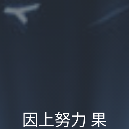
因上努力 果