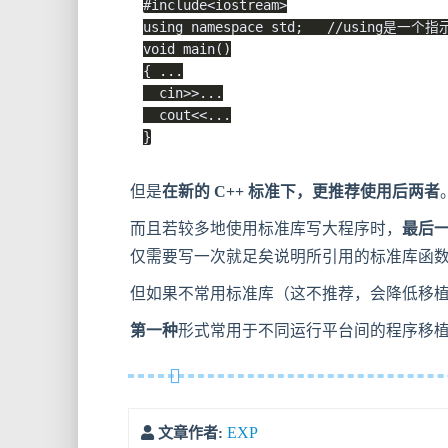
#
include
<iostream>
using
namespace
 std
;
//using是一个指
void
main
(
)
{
.
.
.
  cin
>>
.
.
.
  cout
<<
.
.
.
}
但是
在新的 C++ 标准下，更推荐使用后两者
而且若较多地使用标准库写大程序时，
最后
仅需要写一次就足矣说明所引用的标准库函数都
但如果不常用标准库（这不推荐，会降低移
第一种
形式常用于不同运行平台间的程序移
EXP
文章作者: