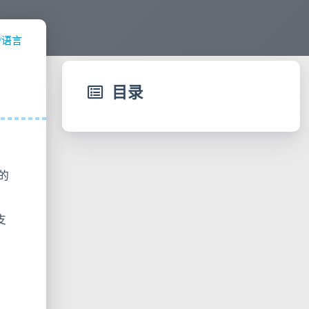
/语言
目录
的
支