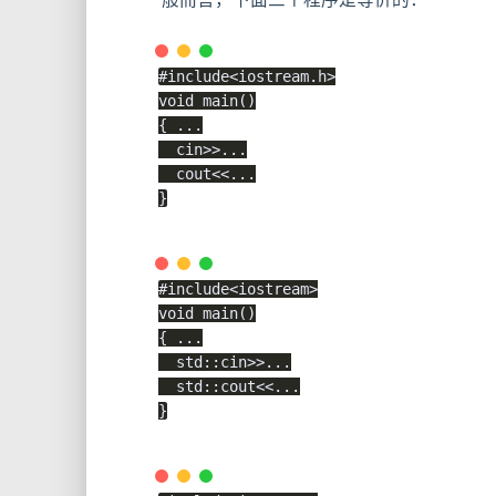
#
include
<iostream.h>
void
main
(
)
{
.
.
.
  cin
>>
.
.
.
  cout
<<
.
.
.
}
#
include
<iostream>
void
main
(
)
{
.
.
.
  std
::
cin
>>
.
.
.
  std
::
cout
<<
.
.
.
}