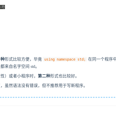
示符
。
一种
形式比较方便，毕竟
在同一个程序
using namespace std;
来自名字空间 std。
植性）或者小程序时，
第二种
形式也比较好。
植，虽然语法没有错误，但不推荐用于写新程序。