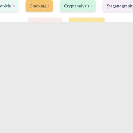
ot-Me
Cracking
Cryptanalysis
Steganograph
79
8
8
Web-Server
Programming
33
7
【upload-labs】 Pass 01 - File
Extension