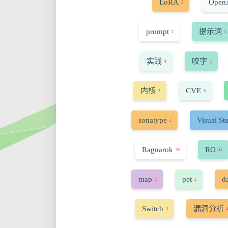
LoRA
Open
2
prompt
提示词
2
2
实践
咬字
8
2
内核
CVE
3
5
sonatype
Visual St
2
Ragnarok
RO
39
41
map
pet
d
2
2
Switch
漏洞分析
3