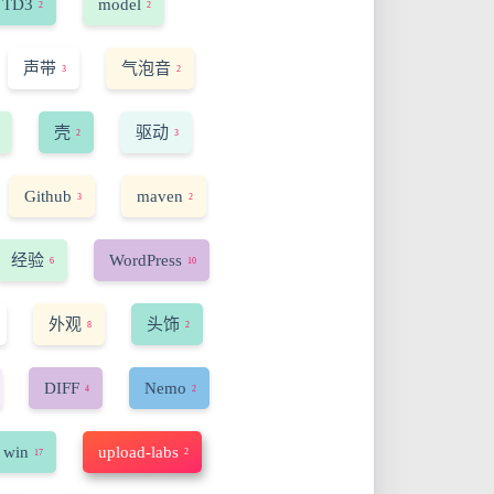
TD3
model
2
2
声带
气泡音
3
2
壳
驱动
2
3
Github
maven
3
2
经验
WordPress
6
10
外观
头饰
8
2
DIFF
Nemo
4
2
 win
upload-labs
2
17