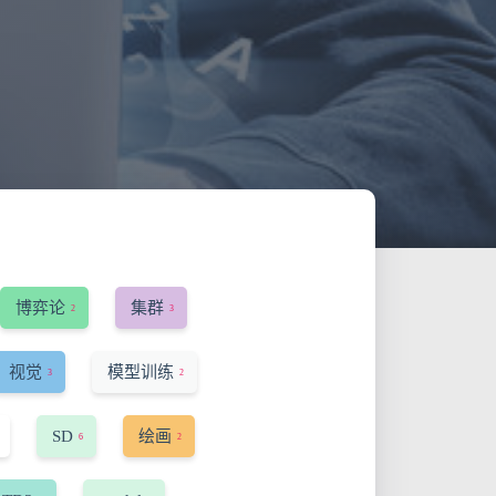
博弈论
集群
2
3
视觉
模型训练
3
2
SD
绘画
6
2