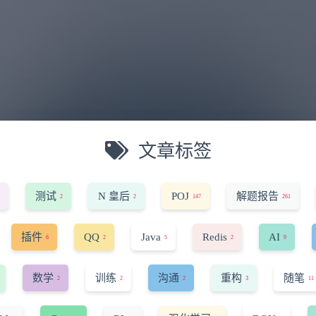
文章标签
测试
N 皇后
POJ
解题报告
2
2
147
261
插件
QQ
Java
Redis
AI
6
2
5
2
9
数学
训练
沟通
重构
随笔
2
2
2
3
11