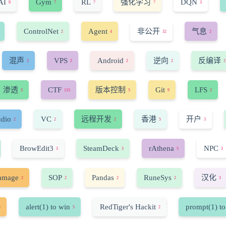
AI
Gym
RL
强化学习
DQN
9
7
7
7
3
ControlNet
Agent
非公开
气息
2
4
32
2
混声
VPS
Android
逆向
反编译
2
2
2
2
2
渗透
CTF
版本控制
Git
LFS
3
115
5
9
2
udio
VC
远程开发
香港
开户
2
2
2
5
3
BrowEdit3
SteamDeck
rAthena
NPC
3
3
5
3
amage
SOP
Pandas
RuneSys
汉化
2
2
2
2
3
alert(1) to win
RedTiger's Hackit
prompt(1) to
4
5
2