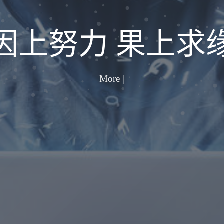
因上努力 果上求
越努力，越
|