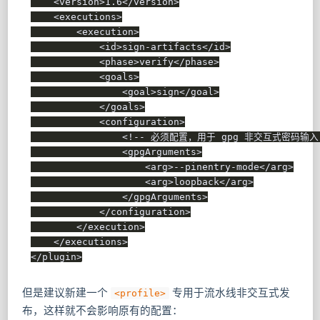
<
version
>
1.6
</
version
>
<
executions
>
<
execution
>
<
id
>
sign-artifacts
</
id
>
<
phase
>
verify
</
phase
>
<
goals
>
<
goal
>
sign
</
goal
>
</
goals
>
<
configuration
>
<!-- 必须配置，用于 gpg 非交互式密码输入 
<
gpgArguments
>
<
arg
>
--pinentry-mode
</
arg
>
<
arg
>
loopback
</
arg
>
</
gpgArguments
>
</
configuration
>
</
execution
>
</
executions
>
</
plugin
>
但是建议新建一个
专用于流水线非交互式发
<profile>
布，这样就不会影响原有的配置：