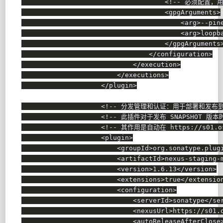
<!-- 必须配置，用
<
gpgArguments
>
<
arg
>
--pin
<
arg
>
loopb
</
gpgArguments
</
configuration
>
</
execution
>
</
executions
>
</
plugin
>
<!-- 分发管理和认证：用于部署和发布到中央仓库
<!-- 此插件对于发布 SNAPSHOT 版本
<!-- 其作用是自动在 https://s01.os
<
plugin
>
<
groupId
>
org.sonatype.plug
<
artifactId
>
nexus-staging-
<
version
>
1.6.13
</
version
>
<
extensions
>
true
</
extensio
<
configuration
>
<
serverId
>
sonatype
</
se
<
nexusUrl
>
https://s01.
<
autoReleaseAfterClose