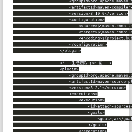
<
groupId
>
org.apache.maven.
<
artifactId
>
maven-compiler
<
version
>
3.10.0
</
version
>
<
configuration
>
<
source
>
${maven.compil
<
target
>
${maven.compil
<
encoding
>
${project.bu
</
configuration
>
</
plugin
>
<!-- 生成源码 jar 包 -->
<
plugin
>
<
groupId
>
org.apache.maven.
<
artifactId
>
maven-source-p
<
version
>
3.2.1
</
version
>
<
executions
>
<
execution
>
<
id
>
attach-sources
<
goals
>
<
goal
>
jar
</
goa
</
goals
>
</
execution
>