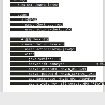
runs-on
:
 ubuntu
-
latest

steps
:
# 拉取仓库
-
name
:
 Check out repo

uses
:
 actions/checkout@v2

# 设置 Java 环境
-
name
:
 Set up Java env

uses
:
 actions/setup
-
java@v1

with
:
java-version
:
1.8
server-id
:
 sonatype                 
# 要与
server-username
:
 MAVEN_USERNAME

server-password
:
 MAVEN_CENTRAL_TOKEN

gpg-passphrase
:
 MAVEN_GPG_PASSPHRASE

gpg-private-key
:
 $
{
{
 secrets.GPG_PRIVATE
# 发布 Jar 到 Maven 中央仓库
-
name
:
 Publish to Sonatype Maven Central

run
:
 mvn clean deploy 
-
P autoDeploy   
# 指定