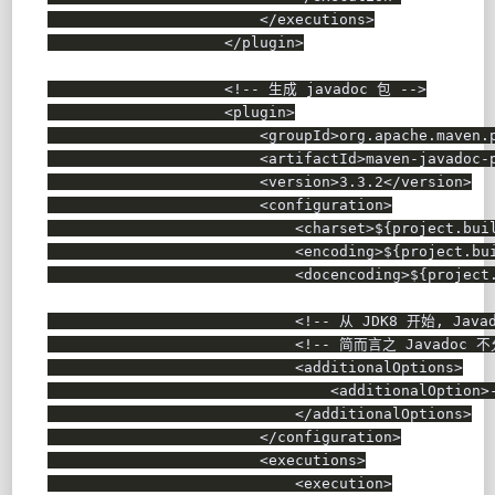
</
executions
>
</
plugin
>
<!-- 生成 javadoc 包 -->
<
plugin
>
<
groupId
>
org.apache.maven.
<
artifactId
>
maven-javadoc-
<
version
>
3.3.2
</
version
>
<
configuration
>
<
charset
>
${project.bui
<
encoding
>
${project.bu
<
docencoding
>
${project
<!-- 从 JDK8 开始, Jav
<!-- 简而言之 Javadoc
<
additionalOptions
>
<
additionalOption
>
</
additionalOptions
>
</
configuration
>
<
executions
>
<
execution
>