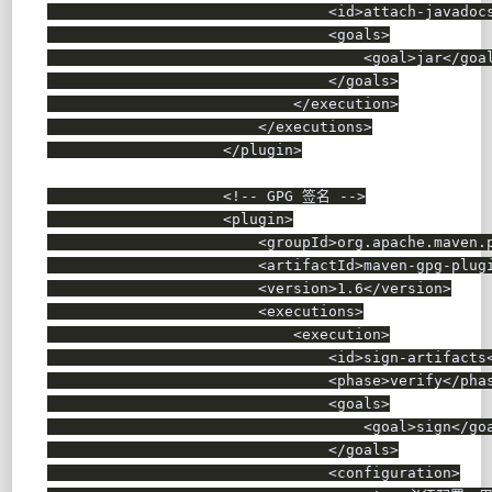
<
id
>
attach-javadoc
<
goals
>
<
goal
>
jar
</
goa
</
goals
>
</
execution
>
</
executions
>
</
plugin
>
<!-- GPG 签名 -->
<
plugin
>
<
groupId
>
org.apache.maven.
<
artifactId
>
maven-gpg-plug
<
version
>
1.6
</
version
>
<
executions
>
<
execution
>
<
id
>
sign-artifacts
<
phase
>
verify
</
pha
<
goals
>
<
goal
>
sign
</
go
</
goals
>
<
configuration
>