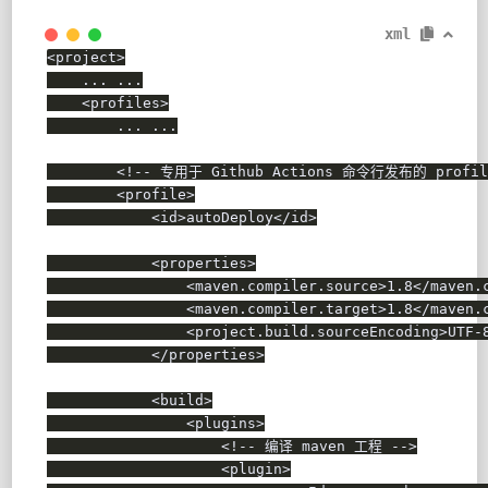
xml
<
project
>
    ... ...

<
profiles
>
        ... ...

<!-- 专用于 Github Actions 命令行发布的 pr
<
profile
>
<
id
>
autoDeploy
</
id
>
<
properties
>
<
maven.compiler.source
>
1.8
</
maven.
<
maven.compiler.target
>
1.8
</
maven.
<
project.build.sourceEncoding
>
UTF-
</
properties
>
<
build
>
<
plugins
>
<!-- 编译 maven 工程 -->
<
plugin
>