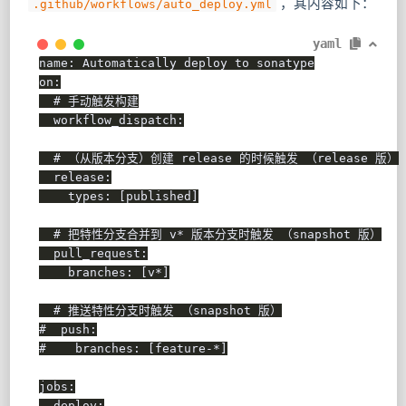
，其内容如下：
.github/workflows/auto_deploy.yml
yaml
name
:
on
:
# 手动触发构建
workflow_dispatch
:
# （从版本分支）创建 release 的时候触发 （release 版）
release
:
types
:
[
published
]
# 把特性分支合并到 v* 版本分支时触发 （snapshot 版）
pull_request
:
branches
:
[
v*
]
# 推送特性分支时触发 （snapshot 版）
#  push:
#    branches: [feature-*]
jobs
:
deploy
: