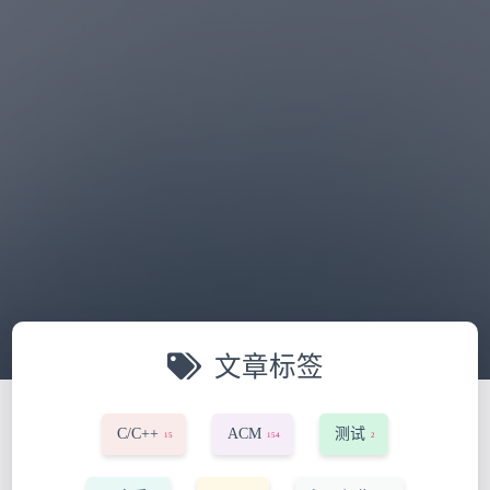
文章标签
C/C++
ACM
测试
15
154
2