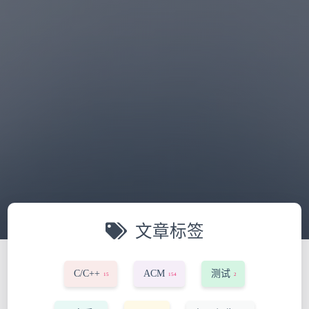
文章标签
C/C++
ACM
测试
15
154
2