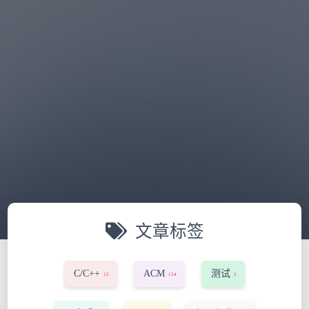
文章标签
C/C++
ACM
测试
15
154
2