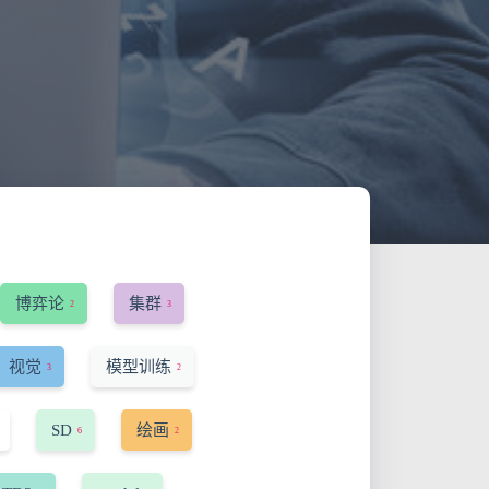
博弈论
集群
2
3
视觉
模型训练
3
2
SD
绘画
6
2