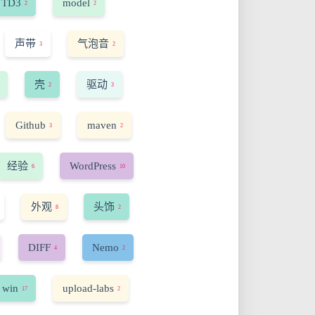
TD3
model
2
2
声带
气泡音
3
2
壳
驱动
2
3
Github
maven
3
2
经验
WordPress
6
10
外观
头饰
8
2
DIFF
Nemo
4
2
 win
upload-labs
17
2