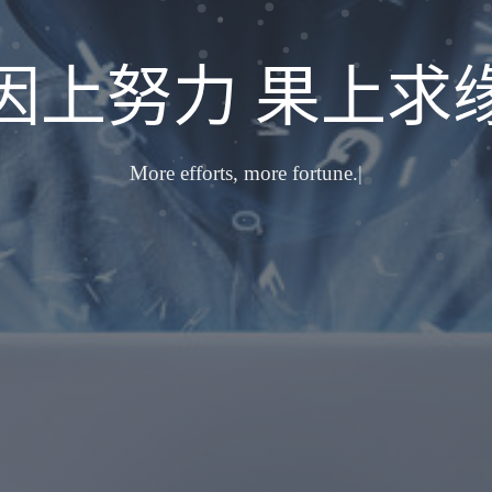
因上努力 果上求
More ef
|