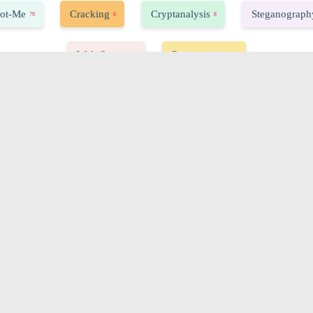
ot-Me
Cracking
Cryptanalysis
Steganograph
79
8
8
Web-Server
Programming
33
7