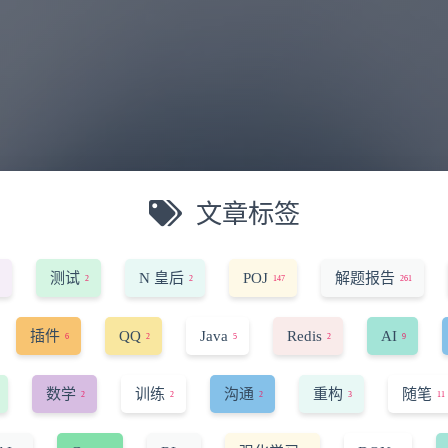
文章标签
测试
N 皇后
POJ
解题报告
2
2
147
261
插件
QQ
Java
Redis
AI
6
2
5
2
9
数学
训练
沟通
重构
随笔
2
2
2
3
11