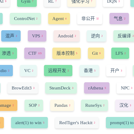
AI
Gym
RL
强化学习
DQN
9
7
7
7
3
ControlNet
Agent
非公开
气息
2
4
32
2
混声
VPS
Android
逆向
反编译
2
2
2
2
2
渗透
CTF
版本控制
Git
LFS
3
115
5
9
2
udio
VC
远程开发
香港
开户
2
2
2
5
3
BrowEdit3
SteamDeck
rAthena
NPC
3
3
5
3
amage
SOP
Pandas
RuneSys
汉化
2
2
2
2
3
alert(1) to win
RedTiger's Hackit
prompt(1) to
4
5
2