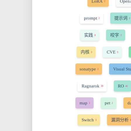
LoRA
Open
2
prompt
提示词
2
2
实践
咬字
8
2
内核
CVE
3
5
sonatype
Visual St
2
Ragnarok
RO
39
41
map
pet
d
2
2
Switch
漏洞分析
3