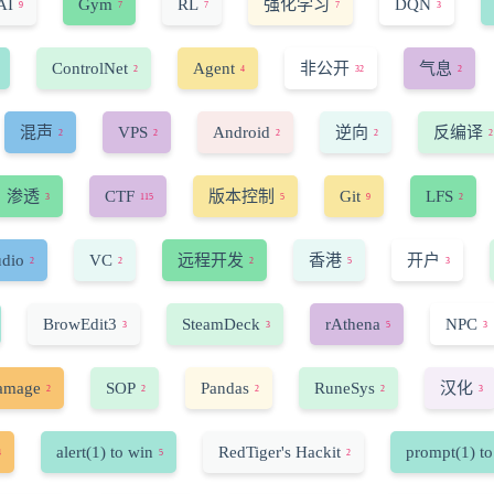
AI
Gym
RL
强化学习
DQN
9
7
7
7
3
ControlNet
Agent
非公开
气息
2
4
32
2
混声
VPS
Android
逆向
反编译
2
2
2
2
2
渗透
CTF
版本控制
Git
LFS
3
115
5
9
2
udio
VC
远程开发
香港
开户
2
2
2
5
3
BrowEdit3
SteamDeck
rAthena
NPC
3
3
5
3
amage
SOP
Pandas
RuneSys
汉化
2
2
2
2
3
alert(1) to win
RedTiger's Hackit
prompt(1) to
4
5
2