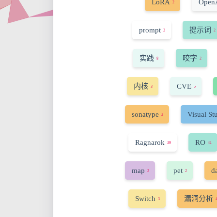
LoRA
Open
2
prompt
提示词
2
2
实践
咬字
8
2
内核
CVE
3
5
sonatype
Visual St
2
Ragnarok
RO
39
41
map
pet
d
2
2
Switch
漏洞分析
3