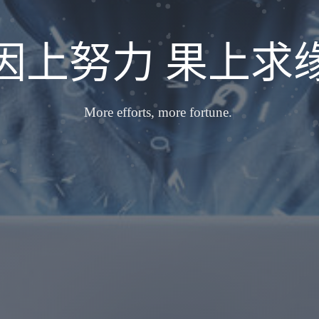
因上努力 果上求
More effort
|