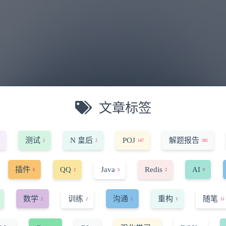
文章标签
测试
N 皇后
POJ
解题报告
2
2
147
261
插件
QQ
Java
Redis
AI
6
2
5
2
9
数学
训练
沟通
重构
随笔
2
2
2
3
11