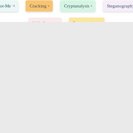
ot-Me
Cracking
Cryptanalysis
Steganograph
79
8
8
Web-Server
Programming
33
7