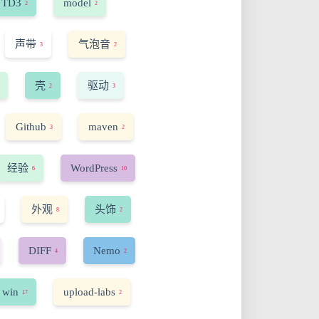
TD3
model
2
2
声带
气泡音
3
2
壳
驱动
2
3
Github
maven
3
2
经验
WordPress
6
10
外观
头饰
8
2
DIFF
Nemo
4
2
 win
upload-labs
17
2