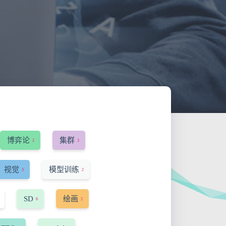
博弈论
集群
2
3
视觉
模型训练
3
2
SD
绘画
6
2