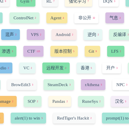
AI
Gym
RL
强化学习
DQN
9
7
7
7
3
ControlNet
Agent
非公开
气息
2
4
32
2
混声
VPS
Android
逆向
反编译
2
2
2
2
2
渗透
CTF
版本控制
Git
LFS
3
115
5
9
2
udio
VC
远程开发
香港
开户
2
2
2
5
3
BrowEdit3
SteamDeck
rAthena
NPC
3
3
5
3
amage
SOP
Pandas
RuneSys
汉化
2
2
2
2
3
alert(1) to win
RedTiger's Hackit
prompt(1) to
4
5
2