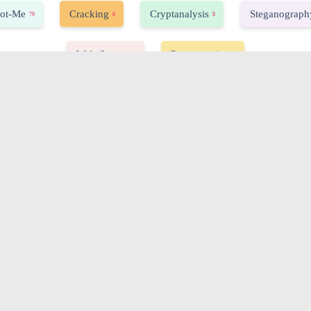
ot-Me
Cracking
Cryptanalysis
Steganograph
79
8
8
Web-Server
Programming
33
7