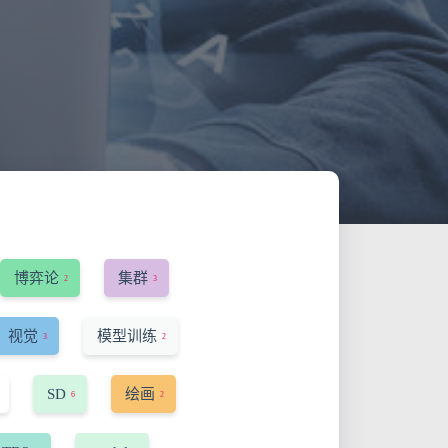
博弈论
集群
2
3
视觉
模型训练
3
2
SD
绘画
6
2