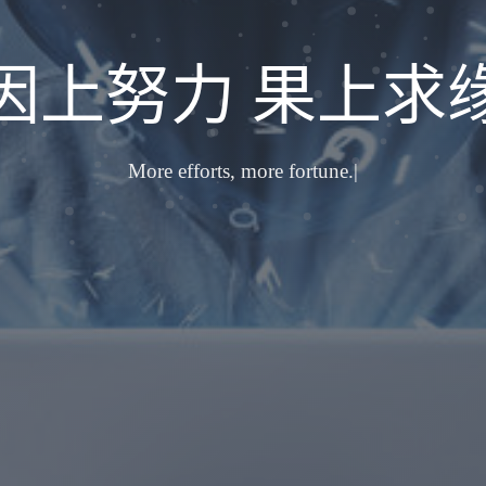
因上努力 果上求
More eff
|