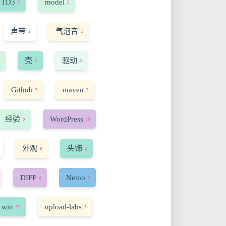
TD3
model
2
2
声带
气泡音
3
2
壳
驱动
2
3
Github
maven
3
2
经验
WordPress
6
10
外观
头饰
8
2
DIFF
Nemo
4
2
 win
upload-labs
17
2