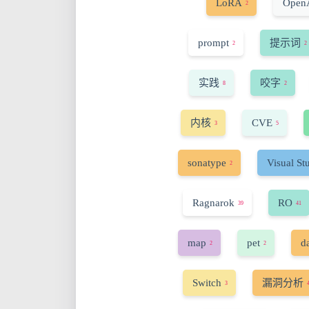
LoRA
Open
2
prompt
提示词
2
2
实践
咬字
8
2
内核
CVE
3
5
sonatype
Visual St
2
Ragnarok
RO
39
41
map
pet
d
2
2
Switch
漏洞分析
3