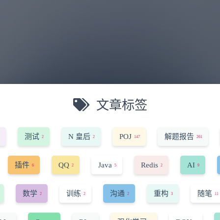
文章标签
测试
N 皇后
POJ
解题报告
2
2
147
261
插件
QQ
Java
Redis
AI
6
2
5
2
9
数学
训练
沟通
重构
随笔
2
2
2
3
11