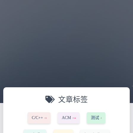
文章标签
C/C++
ACM
测试
15
154
2