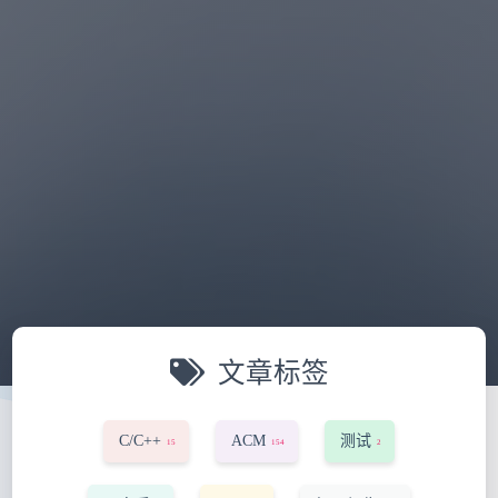
文章标签
C/C++
ACM
测试
15
154
2