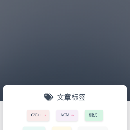
文章标签
C/C++
ACM
测试
15
154
2