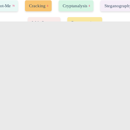
ot-Me
Cracking
Cryptanalysis
Steganograph
79
8
8
Web-Server
Programming
33
7