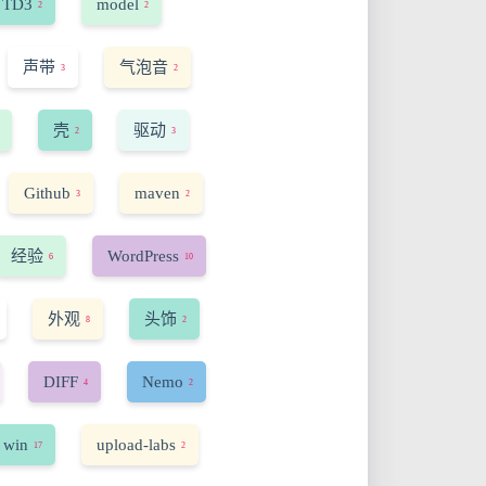
TD3
model
2
2
声带
气泡音
3
2
壳
驱动
2
3
Github
maven
3
2
经验
WordPress
6
10
外观
头饰
8
2
DIFF
Nemo
4
2
 win
upload-labs
17
2