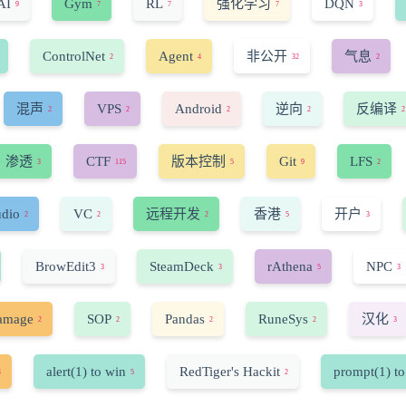
AI
Gym
RL
强化学习
DQN
9
7
7
7
3
ControlNet
Agent
非公开
气息
2
4
32
2
混声
VPS
Android
逆向
反编译
2
2
2
2
2
渗透
CTF
版本控制
Git
LFS
3
115
5
9
2
udio
VC
远程开发
香港
开户
2
2
2
5
3
BrowEdit3
SteamDeck
rAthena
NPC
3
3
5
3
amage
SOP
Pandas
RuneSys
汉化
2
2
2
2
3
alert(1) to win
RedTiger's Hackit
prompt(1) to
4
5
2