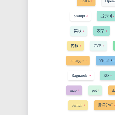
LoRA
Open
2
prompt
提示词
2
2
实践
咬字
8
2
内核
CVE
3
5
sonatype
Visual St
2
Ragnarok
RO
39
41
map
pet
d
2
2
Switch
漏洞分析
3