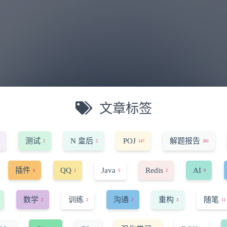
文章标签
测试
N 皇后
POJ
解题报告
2
2
147
261
插件
QQ
Java
Redis
AI
6
2
5
2
9
数学
训练
沟通
重构
随笔
2
2
2
3
11