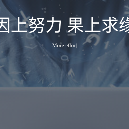
因上努力 果上求
越努
|