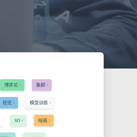
博弈论
集群
2
3
视觉
模型训练
3
2
SD
绘画
6
2