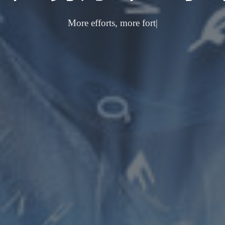
越努力
|