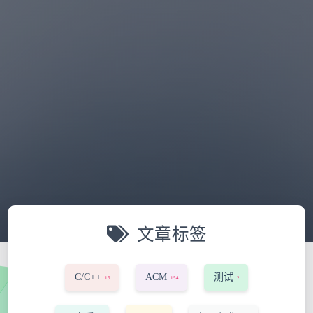
文章标签
C/C++
ACM
测试
15
154
2