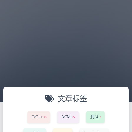
文章标签
C/C++
ACM
测试
15
154
2