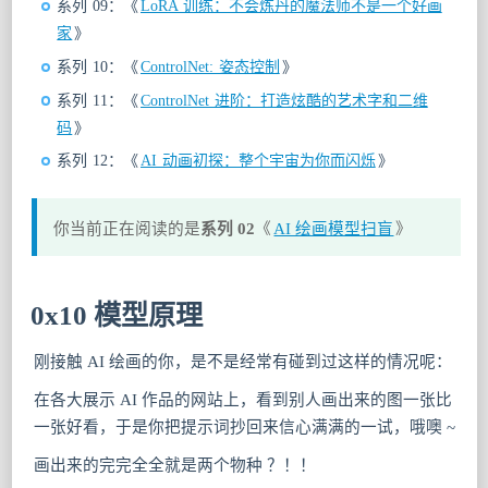
系列 09：《
LoRA 训练：不会炼丹的魔法师不是一个好画
家
》
系列 10：《
ControlNet: 姿态控制
》
系列 11：《
ControlNet 进阶：打造炫酷的艺术字和二维
码
》
系列 12：《
AI 动画初探：整个宇宙为你而闪烁
》
你当前正在阅读的是
系列 02
《
AI 绘画模型扫盲
》
0x10 模型原理
刚接触 AI 绘画的你，是不是经常有碰到过这样的情况呢：
在各大展示 AI 作品的网站上，看到别人画出来的图一张比
一张好看，于是你把提示词抄回来信心满满的一试，哦噢 ~
画出来的完完全全就是两个物种 ？！！