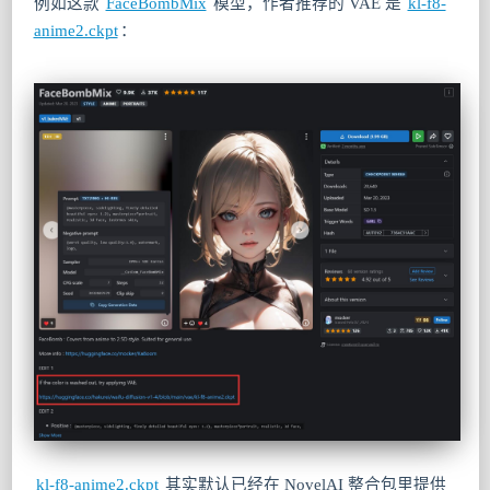
例如这款
FaceBombMix
模型，作者推荐的 VAE 是
kl-f8-
anime2.ckpt
：
kl-f8-anime2.ckpt
其实默认已经在 NovelAI 整合包里提供