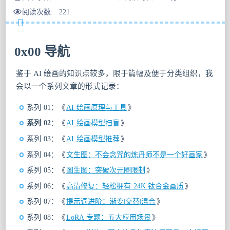
阅读次数:
221
0x00 导航
鉴于 AI 绘画的知识点较多，限于篇幅及便于分类组织，我
会以一个系列文章的形式记录：
系列 01：《
AI 绘画原理与工具
》
系列 02
：《
AI 绘画模型扫盲
》
系列 03：《
AI 绘画模型推荐
》
系列 04：《
文生图：不会念咒的炼丹师不是一个好画家
》
系列 05：《
图生图：突破次元圈限制
》
系列 06：《
高清修复：轻松拥有 24K 钛合金画质
》
系列 07：《
提示词进阶：渐变|交替|混合
》
系列 08：《
LoRA 专题：五大应用场景
》