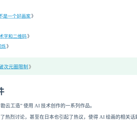
师不是一个好画家
》
的艺术字和二维码
》
闪烁
》
破次元圈限制
》
件
勘云工造” 使用 AI 技术创作的一系列作品。
上引起了热烈讨论，甚至在日本也引起了热议，使得 AI 绘画的相关话