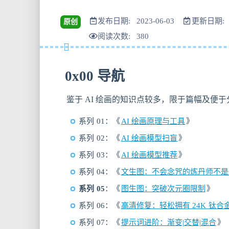
发布日期: 2023-06-03
更新日期: 2
原创
阅读次数:
380
0x00 导航
鉴于 AI 绘画的知识点较多，限于篇幅及便
系列 01：《
AI 绘画原理与工具
》
系列 02：《
AI 绘画模型扫盲
》
系列 03：《
AI 绘画模型推荐
》
系列 04：《
文生图：不会念咒的炼丹师不是
系列 05
：《
图生图：突破次元圈限制
》
系列 06：《
高清修复：轻松拥有 24K 钛合
系列 07：《
提示词进阶：渐变|交替|混合
》