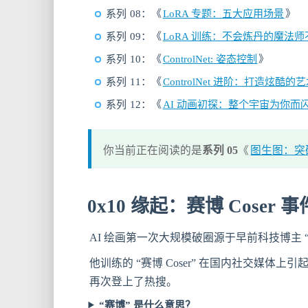
系列 08：《
LoRA 专题：五大应用场景
》
系列 09：《
LoRA 训练：不会炼丹的魔法
系列 10：《
ControlNet: 姿态控制
》
系列 11：《
ControlNet 进阶：打造炫酷
系列 12：《
AI 动画初探：整个宇宙为你而
你当前正在阅读的是
系列 05
《
图生图：突
0x10 缘起：赛博 Coser 事
AI 绘画第一次大规模破圈源于早前科技博主 “
他训练的 “赛博 Coser” 在国内社交媒体
再次登上了热搜。
“赛博” 是什么意思？