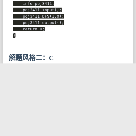
    info poj3411
;
    poj3411
.
input
(
)
;
    poj3411
.
DFS
(
1
,
0
)
;
    poj3411
.
output
(
)
;
return
0
;
}
解题风格二：C
cpp
//Memory Time 
//248K  16MS 
/*---- C风格 ----*/
#
include
<iostream>
using
namespace
 std
;
int
 n
;
//城市数
int
 m
;
//道路数