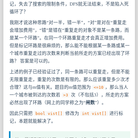
记，失去了搜索的限制条件，DFS就无法结束，不是陷入死
循环了？
我刚才说这种思路“对一半，错一半”，“对”是对在“重复走
会增加费用”，“错”是错在“重复走的对象不是某一条路，而
是某一个环路”。在同一个环路重复走才会真正增加费用。
但是标记环路是很麻烦的，那么能不能根据某一条路或某一
个城市重复走过的次数来判断当前所走的方案已经出现了环
路？ 答案是可以的。
上述的例子已经验证过了，同一条路可以重复走，但是不能
无限重复走，重复的次数是有限的。那么应该重复多少次才
合理？这与m值有关。题目的m值范围为
，那么当人
<=10
一个城市被到达的次数若
次（不包括3），所走的方案
>3
必然出现了环路（网上的同学称之为“
闸数
”）。
因此只需把
修改为
进行标
bool vist[]
int vist[]
记，本题就能解决了。