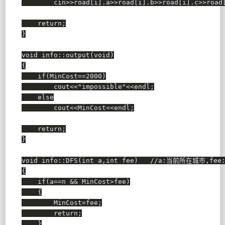
        cin
>>
road
[
i
]
.
a
>>
road
[
i
]
.
b
>>
road
[
i
]
.
c
>>
road
return
;
}
void
 info
::
output
(
void
)
{
if
(
MinCost
==
2000
)
        cout
<<
"impossible"
<<
endl
;
else
        cout
<<
MinCost
<<
endl
;
return
;
}
void
 info
::
DFS
(
int
 a
,
int
 fee
)
//a:当前所在城市,fe
{
if
(
a
==
n 
&&
 MinCost
>
fee
)
{
        MinCost
=
fee
;
return
;
}