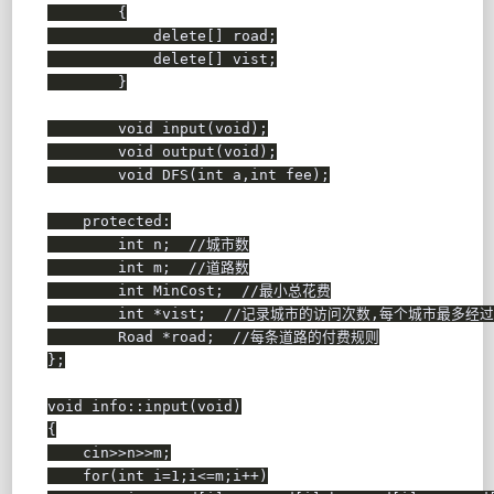
{
delete
[
]
 road
;
delete
[
]
 vist
;
}
void
input
(
void
)
;
void
output
(
void
)
;
void
DFS
(
int
 a
,
int
 fee
)
;
protected
:
int
 n
;
//城市数
int
 m
;
//道路数
int
 MinCost
;
//最小总花费
int
*
vist
;
//记录城市的访问次数,每个城市最多经过
        Road 
*
road
;
//每条道路的付费规则
}
;
void
 info
::
input
(
void
)
{
    cin
>>
n
>>
m
;
for
(
int
 i
=
1
;
i
<=
m
;
i
++
)