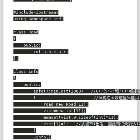
#
include
<iostream>
using
namespace
 std
;
class
Road
{
public
:
int
 a
,
b
,
c
,
p
,
r
;
}
;
class
info
{
public
:
info
(
)
:
MinCost
(
2000
)
//C++的'='和'()'都能
{
//但构造函数这里只能用'
            road
=
new
 Road
[
11
]
;
            vist
=
new
int
[
11
]
;
memset
(
vist
,
0
,
sizeof
(
int
)
*
11
)
;
            vist
[
1
]
=
1
;
//从城市1出发，因此预记录到达1
}
~
info
(
)