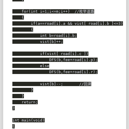
for
(
int
 i
=
1
;
i
<=
m
;
i
++
)
//枚举道路
{
if
(
a
==
road
[
i
]
.
a 
&&
 vist
[
 road
[
i
]
.
b 
]
<=
3
)
{
int
 b
=
road
[
i
]
.
b
;
            vist
[
b
]
++
;
if
(
vist
[
 road
[
i
]
.
c 
]
)
DFS
(
b
,
fee
+
road
[
i
]
.
p
)
;
else
DFS
(
b
,
fee
+
road
[
i
]
.
r
)
;
            vist
[
b
]
--
;
//回溯
}
}
return
;
}
int
main
(
void
)
{