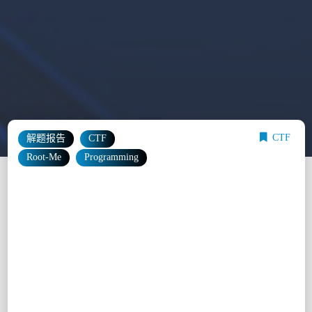
CTF
解题报告
CTF
Root-Me
Programming