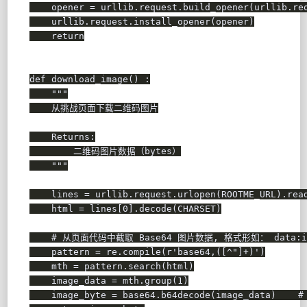
    opener 
=
 urllib
.
request
.
build_opener
(
urllib
.
re
    urllib
.
request
.
install_opener
(
opener
)
return
def
download_image
(
)
:
"""

    从挑战页面下载二维码图片

    Returns:

        二维码图片数据（bytes）

    """
    lines 
=
 urllib
.
request
.
urlopen
(
ROOTME_URL
)
.
rea
    html 
=
 lines
[
0
]
.
decode
(
CHARSET
)
# 从页面代码中截取 Base64 图片数据, 格式形如： data:image/
    pattern 
=
 re
.
compile
(
r
'base64,([^"]+)'
)
    mth 
=
 pattern
.
search
(
html
)
    image_data 
=
 mth
.
group
(
1
)
    image_byte 
=
 base64
.
b64decode
(
image_data
)
#