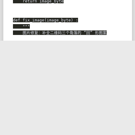
return
 image_byte

def
fix_image
(
image_byte
)
:
"""

    图片修复：补全二维码三个角落的 “回” 形图案

    Args:

        image_byte: 二维码图片数据（bytes）

    Returns:

        修复后的二维码图片临时存储路径

    """
    image 
=
 Image
.
open
(
BytesIO
(
image_byte
)
)
    draw 
=
 ImageDraw
.
Draw
(
image
)
    w 
=
9
# 二维码中的每个大像素点是由 9x9 个像素
    w2 
=
 w 
*
2
    w5 
=
 w 
*
5
    w6 
=
 w 
*
6
    w7 
=
 w 
*
7