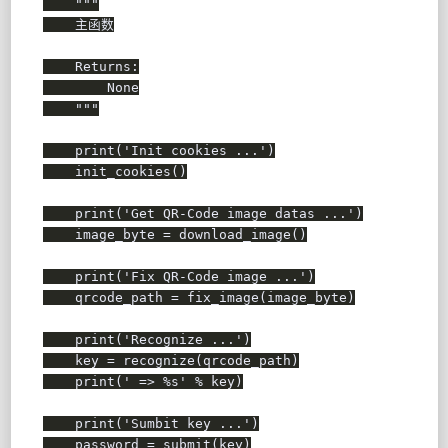
"""

    主函数

    Returns:

        None

    """
print
(
'Init cookies ...'
)
    init_cookies
(
)
print
(
'Get QR-Code image datas ...'
)
    image_byte 
=
 download_image
(
)
print
(
'Fix QR-Code image ...'
)
    qrcode_path 
=
 fix_image
(
image_byte
)
print
(
'Recognize ...'
)
    key 
=
 recognize
(
qrcode_path
)
print
(
' => %s'
%
 key
)
print
(
'Sumbit key ...'
)
    password 
=
 submit
(
key
)