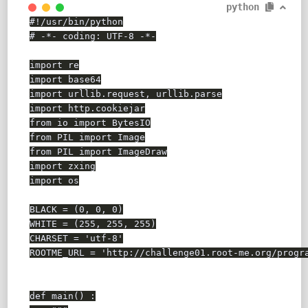
python
#!/usr/bin/python
# -*- coding: UTF-8 -*-
import
import
import
 urllib
.
request
,
 urllib
.
import
 http
.
from
 io 
import
from
 PIL 
import
from
 PIL 
import
import
import
 os

BLACK 
=
(
0
,
0
,
0
)
WHITE 
=
(
255
,
255
,
255
)
CHARSET 
=
'utf-8'
ROOTME_URL 
=
'http://challenge01.root-me.org/progr
def
main
(
)
: