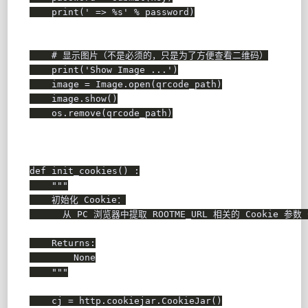
print
(
' => %s'
%
 password
)
# 显示图片（不是必须的，只是为了方便查看二维码）
print
(
'Show Image ...'
)
    image 
=
 Image
.
open
(
qrcode_path
)
    image
.
show
(
)
    os
.
remove
(
qrcode_path
)
def
init_cookies
(
)
:
"""

    初始化 Cookie：

      从 PC 浏览器中提取 ROOTME_URL 相关的 Cookie 
    Returns:

        None

    """
    cj 
=
 http
.
cookiejar
.
CookieJar
(
)