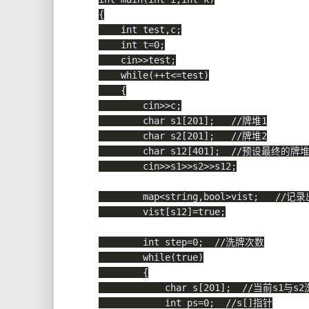
{
int
 test
,
c
;
int
 t
=
0
;
    cin
>>
test
;
while
(
++
t
<=
test
)
{
        cin
>>
c
;
char
 s1
[
201
]
;
//牌堆1
char
 s2
[
201
]
;
//牌堆2
char
 s12
[
401
]
;
//预设最终的牌
        cin
>>
s1
>>
s2
>>
s12
;
        map
<
string
,
bool
>
vist
;
//记录
        vist
[
s12
]
=
true
;
int
 step
=
0
;
//洗牌次数
while
(
true
)
{
char
 s
[
201
]
;
//当前s1与s
int
 ps
=
0
;
//s[]指针