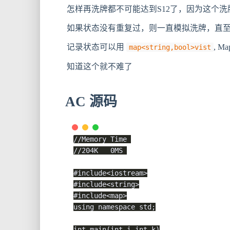
怎样再洗牌都不可能达到S12了，因为这个洗
如果状态没有重复过，则一直模拟洗牌，直至s
记录状态可以用
, 
map<string,bool>vist
知道这个就不难了
AC 源码
//Memory Time 
//204K   0MS 
#
include
<iostream>
#
include
<string>
#
include
<map>
using
namespace
 std
;
int
main
(
int
 i
,
int
 k
)