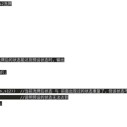
与s2洗牌
洗牌后的状态能达到预设状态时，输出
dl
;
s
,
s12
)
)
//当前洗牌后状态 与 前面出现过的状态重复了，但该状态
//说明预设的状态无法达到
;