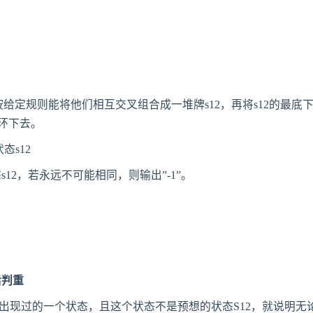
按给定规则能将他们相互交叉组合成一堆牌s12，再将s12的最底
循环下去。
态s12
s12，若永远不可能相同，则输出”-1”。
后判重
经出现过的一个状态，且这个状态不是预想的状态S12，就说明无