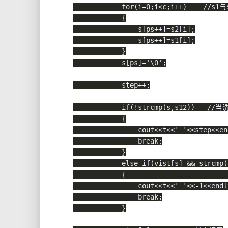
for
(
i
=
0
;
i
<
c
;
i
++
)
//s1
{
                s
[
ps
++
]
=
s2
[
i
]
;
                s
[
ps
++
]
=
s1
[
i
]
;
}
            s
[
ps
]
=
'\0'
;
            step
++
;
if
(
!
strcmp
(
s
,
s12
)
)
//当
{
                cout
<<
t
<<
' '
<<
step
<<
en
break
;
}
else
if
(
vist
[
s
]
&&
strcmp
(
{
                cout
<<
t
<<
' '
<<
-
1
<<
endl
break
;
}