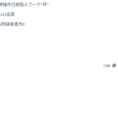
牌操作已经陷入了一个“环”
12出现
Map的缺省值为0
cpp