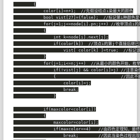
{
            color
[
i
]
=
n
+
1
;
//先假设结点i染最大的颜色
bool
 vist
[
27
]
=
{
false
}
;
//标记第i种颜色
for
(
j
=
1
;
j
<=
node
[
i
]
.
pn
;
j
++
)
//枚举顶点i
{
int
 k
=
node
[
i
]
.
next
[
j
]
;
if
(
color
[
k
]
)
//顶点i的第j个直接后继已
                    vist
[
 color
[
k
]
]
=
true
;
//标记
}
for
(
j
=
1
;
i
<=
n
;
j
++
)
//从最小的颜色开始，枚
if
(
!
vist
[
j
]
&&
 color
[
i
]
>
j
)
//注意
{
//因此不
                    color
[
i
]
=
j
;
break
;
}
if
(
maxcolor
<
color
[
i
]
)
{
                maxcolor
=
color
[
i
]
;
if
(
maxcolor
==
4
)
//由四色定理知，最
break
;
//因此当染色过程出