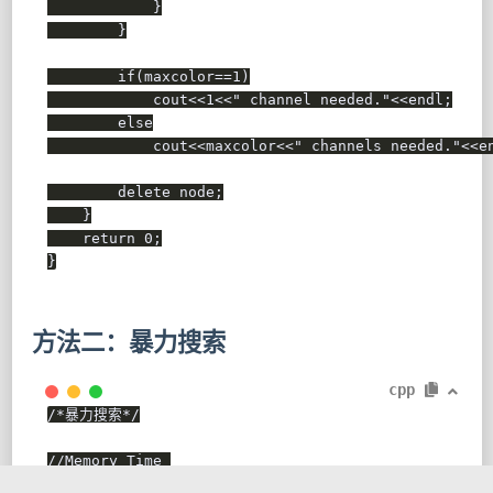
}
}
if
(
maxcolor
==
1
)
            cout
<<
1
<<
" channel needed."
<<
endl
;
else
            cout
<<
maxcolor
<<
" channels needed."
<<
e
delete
 node
;
}
return
0
;
}
方法二：暴力搜索
cpp
/*暴力搜索*/
//Memory Time 
//184K   0MS 