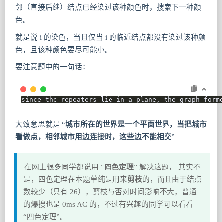
邻（直接后继）结点已经染过该种颜色时，搜索下一种颜
色。
就是说 i 的染色，当且仅当 i 的临近结点都没有染过该种颜
色，且该种颜色要尽可能小。
要注意题中的一句话：
since the repeaters lie in a plane, the graph form
大致意思就是 “
城市所在的世界是一个平面世界，当把城市
看做点，相邻城市用边连接时，这些边不能相交
”
在网上很多同学都说用 “
四色定理
” 解决这题， 其实不
是，四色定理在本题单纯是用来
剪枝
的，而且由于结点
数较少（只有 26），剪枝与否对时间影响不大，普通
的爆搜也是 0ms AC 的，不过有兴趣的同学可以看看
“四色定理”。