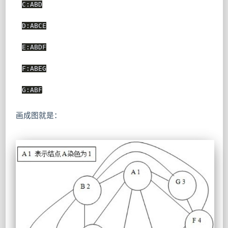
C:ABD

D:ABCE

E:ABDF

F:ABEG

G:ABF
画成图就是：