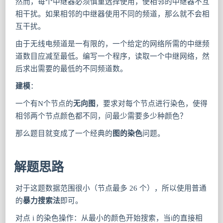
然而，每个中继器必须慎重选择使用，使相邻的中继器不互
相干扰。如果相邻的中继器使用不同的频道，那么就不会相
互干扰。
由于无线电频道是一有限的，一个给定的网络所需的中继频
道数目应减至最低。编写一个程序，读取一个中继网络，然
后求出需要的最低的不同频道数。
建模
：
一个有N个节点的
无向图
，要求对每个节点进行染色，使得
相邻两个节点颜色都不同，问最少需要多少种颜色？
那么题目就变成了一个经典的
图的染色
问题。
解题思路
对于这题数据范围很小（节点最多 26 个），所以使用普通
的
暴力搜索法
即可。
对点 i 的染色操作：从最小的颜色开始搜索，当i的直接相