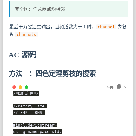
完全图：任意两点均相邻
最后千万要注意输出，当频道数大于 1 时，
为复
channel
数
channels
AC 源码
方法一：四色定理剪枝的搜索
cpp
/*四色定理*/
//Memory Time 
//184K   0MS 
#
include
<iostream>
using
namespace
 std
;