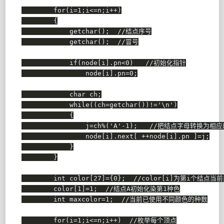
for
(
i
=
1
;
i
<=
n
;
i
++
)
{
getchar
(
)
;
//结点序号
getchar
(
)
;
//冒号
if
(
node
[
i
]
.
pn
<
0
)
//初始化指针
                node
[
i
]
.
pn
=
0
;
char
 ch
;
while
(
(
ch
=
getchar
(
)
)
!=
'\n'
)
{
                j
=
ch
%
(
'A'
-
1
)
;
//把结点字母转换为相应的
                node
[
i
]
.
next
[
++
node
[
i
]
.
pn 
]
=
j
;
}
}
int
 color
[
27
]
=
{
0
}
;
//color[i]为第i个结点
        color
[
1
]
=
1
;
//结点A初始化染第1种色
int
 maxcolor
=
1
;
//当前已使用不同颜色的种数
for
(
i
=
1
;
i
<=
n
;
i
++
)
//枚举每个顶点