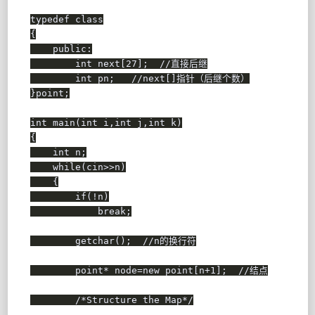
typedef
class
{
public
:
int
 next
[
27
]
;
//直接后继
int
 pn
;
//next[]指针（后继个数）
}
point
;
int
main
(
int
 i
,
int
 j
,
int
 k
)
{
int
 n
;
while
(
cin
>>
n
)
{
if
(
!
n
)
break
;
getchar
(
)
;
//n的换行符
        point
*
 node
=
new
 point
[
n
+
1
]
;
//结点
/*Structure the Map*/