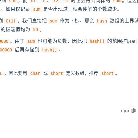
得到
，而
、
时也会得到同样的
。但这
sum
x1 = n
x2 = m
sum
况。如果仅记录
是否出现过，就会使解的个数减少。
sum
到
，我们直接把
作为下标。那么
数组的上界
O(1)
sum
hash
量的极端值均为
。
50
。由于
也可能为负数，因此把
的范围扩展到
0000
sum
hash[]
后再存储到
。
00000
hash[]
LE
，因此要用
char
或
short
定义数组，推荐
short
。
cpp