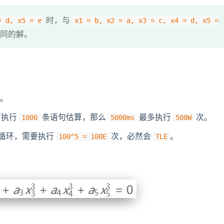
时，与
= d, x5 = e
x1 = b, x2 = a, x3 = c, x4 = d, x5 =
不同的解。
。
可执行
条语句估算，那么
最多执行
次。
1000
5000ms
500W
层循环，需要执行
次，必然会
。
100^5 = 100E
TLE