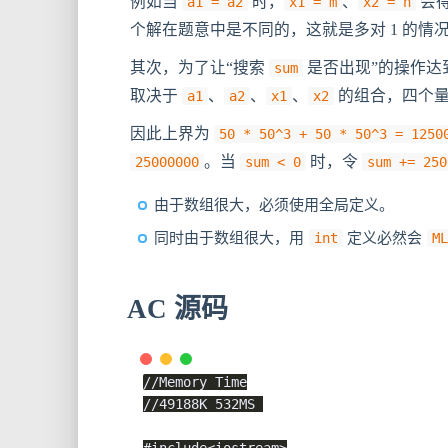
例如当
时，
、
会
a1 = a2
x1 = m
x2 = n
个解在题意中是不同的，这就是多对 1 的情
其次，为了让“搜索
是否出现”的操作达
sum
取决于
、
、
、
的组合，四个
a1
a2
x1
x2
因此上界为
50 * 50^3 + 50 * 50^3 = 1250
。当
时，令
25000000
sum < 0
sum += 250
由于数组很大，必须使用全局定义。
同时由于数组很大，用
int
定义必然会
M
AC 源码
//Memory Time
//49188K 532MS 
#
include
<iostream>