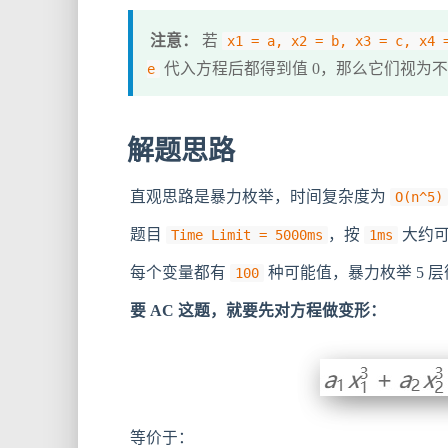
注意：
若
x1 = a, x2 = b, x3 = c, x4 
代入方程后都得到值 0，那么它们视为
e
解题思路
直观思路是暴力枚举，时间复杂度为
O(n^5)
题目
，按
大约
Time Limit = 5000ms
1ms
每个变量都有
种可能值，暴力枚举 5 
100
要 AC 这题，就要先对方程做变形：
等价于：