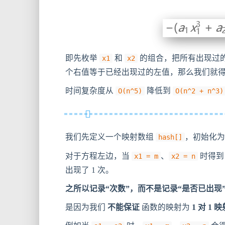
即先枚举
和
的组合，把所有出现过
x1
x2
个右值等于已经出现过的左值，那么我们就
时间复杂度从
降低到
O(n^5)
O(n^2 + n^3)
我们先定义一个映射数组
，初始化
hash[]
对于方程左边，当
、
时得
x1 = m
x2 = n
出现了 1 次。
之所以记录“次数”，而不是记录“是否已出现
是因为我们
不能保证
函数的映射为
1 对 1 