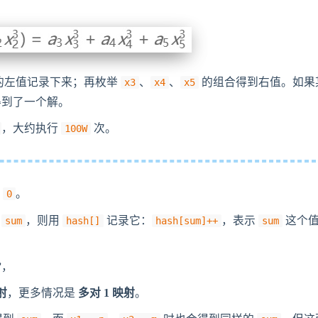
的左值记录下来；再枚举
、
、
的组合得到右值。如果
x3
x4
x5
得到了一个解。
，大约执行
次。
100W
为
。
0
到
，则用
记录它：
，表示
这个
sum
hash[]
hash[sum]++
sum
”
，
映射
，更多情况是
多对 1 映射
。