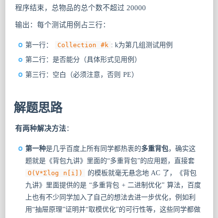
程序结束，总物品的总个数不超过 20000
输出：每个测试用例占三行：
第一行：
Collection #k
: k为第几组测试用例
第二行：是否能分（具体形式见用例）
第三行：空白（必须注意，否则 PE）
解题思路
有两种解决方法
：
第一种
是几乎百度上所有同学都热衷的
多重背包
，确实这
题就是《背包九讲》里面的“多重背包”的应用题，直接套
O(V*Σlog n[i])
的模板就毫无悬念地 AC 了，《背包
九讲》里面提供的是 “多重背包 + 二进制优化” 算法，百度
上也有不少同学加入了自己的想法去进一步优化，例如利
用“抽屉原理”证明并“取模优化”的可行性等，这些同学都做