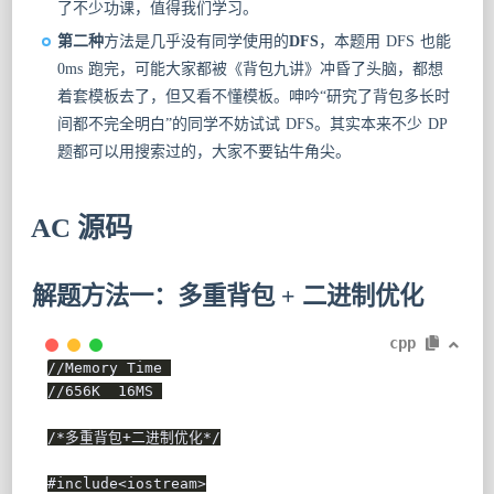
了不少功课，值得我们学习。
第二种
方法是几乎没有同学使用的
DFS
，本题用 DFS 也能
0ms 跑完，可能大家都被《背包九讲》冲昏了头脑，都想
着套模板去了，但又看不懂模板。呻吟“研究了背包多长时
间都不完全明白”的同学不妨试试 DFS。其实本来不少 DP
题都可以用搜索过的，大家不要钻牛角尖。
AC 源码
解题方法一：多重背包 + 二进制优化
cpp
//Memory Time 
//656K  16MS 
/*多重背包+二进制优化*/
#
include
<iostream>