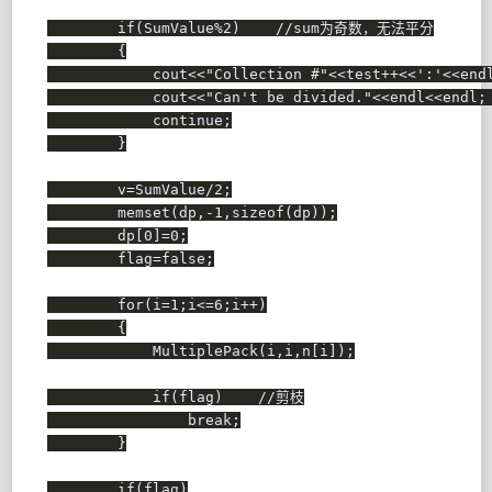
if
(
SumValue
%
2
)
//sum为奇数，无法平分
{
            cout
<<
"Collection #"
<<
test
++
<<
':'
<<
end
            cout
<<
"Can't be divided."
<<
endl
<<
endl
;
continue
;
}
        v
=
SumValue
/
2
;
memset
(
dp
,
-
1
,
sizeof
(
dp
)
)
;
        dp
[
0
]
=
0
;
        flag
=
false
;
for
(
i
=
1
;
i
<=
6
;
i
++
)
{
MultiplePack
(
i
,
i
,
n
[
i
]
)
;
if
(
flag
)
//剪枝
break
;
}
if
(
flag
)