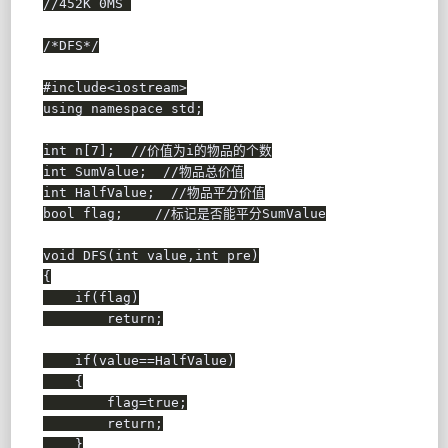
//452K 0MS 
/*DFS*/
#
include
<iostream>
using
namespace
 std
;
int
 n
[
7
]
;
//价值为i的物品的个数
int
 SumValue
;
//物品总价值
int
 HalfValue
;
//物品平分价值
bool
 flag
;
//标记是否能平分SumValue
void
DFS
(
int
 value
,
int
 pre
)
{
if
(
flag
)
return
;
if
(
value
==
HalfValue
)
{
        flag
=
true
;
return
;
}