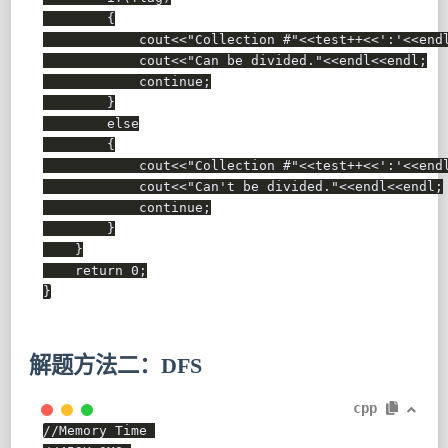
{
            cout
<<
"Collection #"
<<
test
++
<<
':'
<<
end
            cout
<<
"Can be divided."
<<
endl
<<
endl
;
continue
;
}
else
{
            cout
<<
"Collection #"
<<
test
++
<<
':'
<<
end
            cout
<<
"Can't be divided."
<<
endl
<<
endl
;
continue
;
}
}
return
0
;
}
解题方法二：DFS
cpp
//Memory Time 