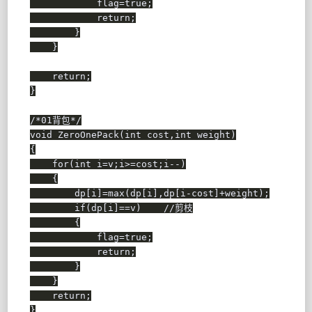
            flag
=
true
;
return
;
}
}
return
;
}
/*01背包*/
void
ZeroOnePack
(
int
 cost
,
int
 weight
)
{
for
(
int
 i
=
v
;
i
>=
cost
;
i
--
)
{
        dp
[
i
]
=
max
(
dp
[
i
]
,
dp
[
i
-
cost
]
+
weight
)
;
if
(
dp
[
i
]
==
v
)
//剪枝
{
            flag
=
true
;
return
;
}
}
return
;
}