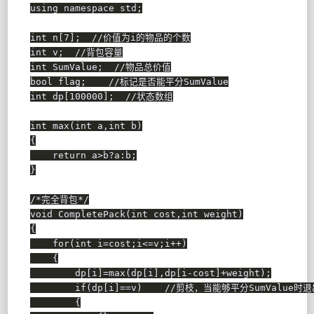
using
namespace
 std
;
int
 n
[
7
]
;
//价值为i的物品的个数
int
 v
;
//背包容量
int
 SumValue
;
//物品总价值
bool
 flag
;
//标记是否能平分SumValue
int
 dp
[
100000
]
;
//状态数组
int
max
(
int
 a
,
int
 b
)
{
return
 a
>
b
?
a
:
b
;
}
/*完全背包*/
void
CompletePack
(
int
 cost
,
int
 weight
)
{
for
(
int
 i
=
cost
;
i
<=
v
;
i
++
)
{
        dp
[
i
]
=
max
(
dp
[
i
]
,
dp
[
i
-
cost
]
+
weight
)
;
if
(
dp
[
i
]
==
v
)
//剪枝，当能够平分SumValue时退
{