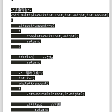
/*多重背包*/
void
MultiplePack
(
int
 cost
,
int
 weight
,
int
 amount
)
{
if
(
cost
*
amount
>=
v
)
{
CompletePack
(
cost
,
weight
)
;
return
;
}
if
(
flag
)
//剪枝
return
;
/*二进制优化*/
int
 k
=
1
;
while
(
k
<
amount
)
{
ZeroOnePack
(
k
*
cost
,
k
*
weight
)
;
if
(
flag
)
//剪枝
return
;