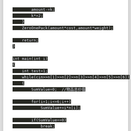
        amount
-
=
k
;
        k
*
=
2
;
}
ZeroOnePack
(
amount
*
cost
,
amount
*
weight
)
;
return
;
}
int
main
(
int
 i
)
{
int
 test
=
1
;
while
(
cin
>>
n
[
1
]
>>
n
[
2
]
>>
n
[
3
]
>>
n
[
4
]
>>
n
[
5
]
>>
n
[
6
]
)
{
        SumValue
=
0
;
//物品总价值
for
(
i
=
1
;
i
<=
6
;
i
++
)
            SumValue
+
=
i
*
n
[
i
]
;
if
(
SumValue
==
0
)
break
;