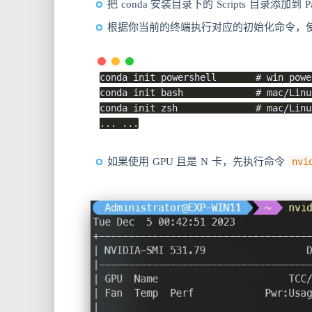
把 conda 安装目录下的 Scripts 目录添加到
根据你当前的终端执行对应的初始化命令，使其
conda init powershell       # win powe
conda init bash             # mac/Linu
conda init zsh              # mac/Linu
... ...
如果使用 GPU 且是 N 卡，先执行命令
nvi