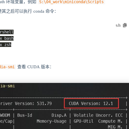
 Path 环境变量，例如
S:\04_work\miniconda\Scripts
之后可以执行 conda 命令：
sh
rshell

x bash

x zsh

dia-smi
查看 CUDA 版本：