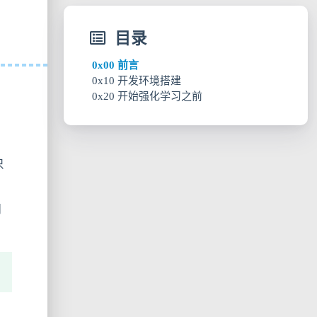
目录
0x00 前言
0x10 开发环境搭建
0x20 开始强化学习之前
0x11 安装 conda（管理 python 虚拟环境）
0x12 安装 swig
0x21 什么是强化学习
0x13 创建 Gym 虚拟环境
0x22 基本概念
只
同