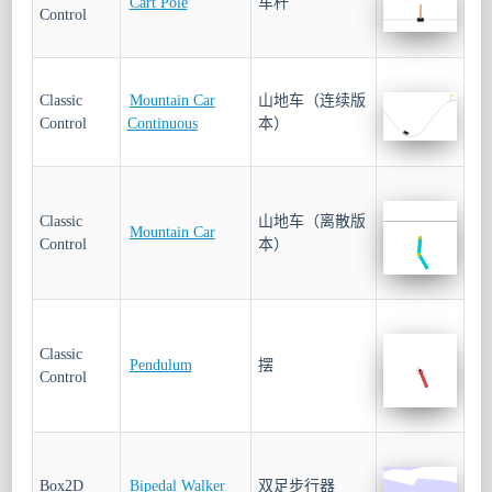
Cart Pole
车杆
Control
Classic
Mountain Car
山地车（连续版
Control
Continuous
本）
Classic
山地车（离散版
Mountain Car
Control
本）
Classic
Pendulum
摆
Control
Box2D
Bipedal Walker
双足步行器