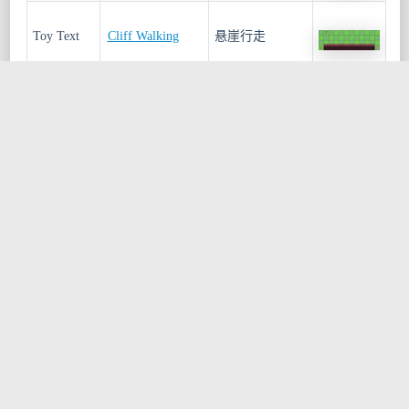
Toy Text
Cliff Walking
悬崖行走
Toy Text
Frozen Lake
冰湖
MuJoCo
Ant
蚂蚁
MuJoCo
Half Cheetah
半猎豹