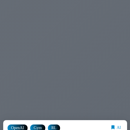
AI
OpenAI
Gym
RL