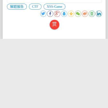
解题报告
CTF
XSS-Game
赏
【XSS-Game】 Level 4 - Context