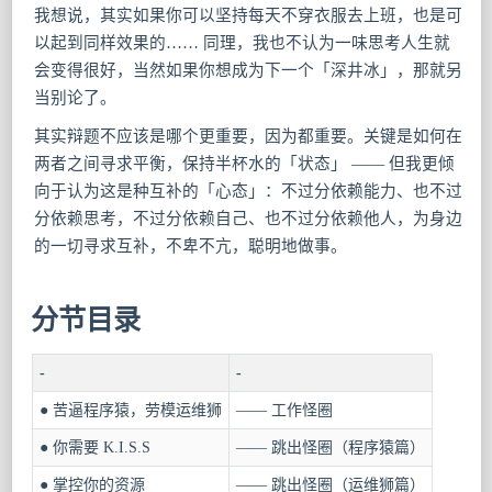
我想说，其实如果你可以坚持每天不穿衣服去上班，也是可
以起到同样效果的…… 同理，我也不认为一味思考人生就
会变得很好，当然如果你想成为下一个「深井冰」，那就另
当别论了。
其实辩题不应该是哪个更重要，因为都重要。关键是如何在
两者之间寻求平衡，保持半杯水的「状态」 —— 但我更倾
向于认为这是种互补的「心态」：不过分依赖能力、也不过
分依赖思考，不过分依赖自己、也不过分依赖他人，为身边
的一切寻求互补，不卑不亢，聪明地做事。
分节目录
-
-
● 苦逼程序猿，劳模运维狮
—— 工作怪圈
● 你需要 K.I.S.S
—— 跳出怪圈（程序猿篇）
● 掌控你的资源
—— 跳出怪圈（运维狮篇）