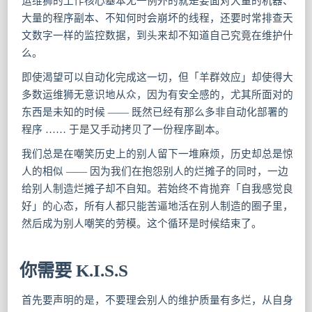
运维狮的工作核心基本无一例外的就是要面对大量的机器、
大量的程序副本、不知何时会崩坏的线程，还要时常排查天
文数字一样的监控数据，到头来却不知道自己究竟在维护什
么。
即使渴望可以自动化完成这一切，但「羊群效应」却使得大
多数运维狮无意识地从众，因为有安全感的，尤其所面对的
东西是未知的时候 —— 既然已经有那么多非自动化部署的
程序 …… 于是又手动拷贝了一份程序副本。
我们总是在嘲笑历史上的别人留下一堆麻烦，历史却总是惊
人的相似 —— 因为我们在抱怨别人的烂摊子的同时，一边
给别人制造烂摊子却不自知。若始终不肯抛弃「自我感觉良
好」的心态，所有人都只能苦逼地活在别人制造的圈子里，
然后成为别人嘲笑的劳模。这个循环是时候结束了。
你需要 K.I.S.S
首先要声明的是，不要理会别人的维护质量有多烂，从自身