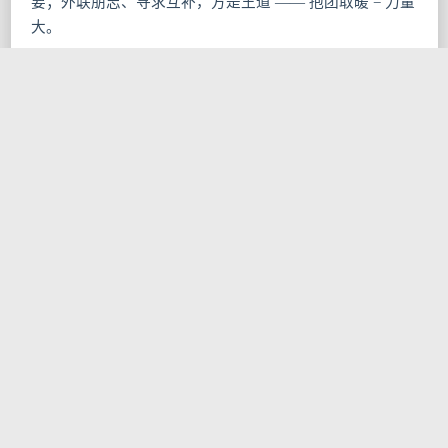
要；外联朋志、寻求互补，方是王道 —— 抱团取暖 = 力量
大。
人的核心竞争力
前面讲述的都是一些现实性的东西，那些确实都是我们用来
竞争的实质性资本。但毕竟随着工作的更替，很多东西也就
过时了。而不过时的只有思考的方式，或者说只有思考才真
正是我们作为人的不可替代的核心竞争力。
下面这些是我平时或蒐集、或所悟的「箴言」，既然是分
享，我就不要脸地「借鉴」过来了。有时这些看似与技能毫
无关系的东西，可能恰好就在某个转折点决定了人生，所以
都参考着看一下吧：
万事先修德，养性必制怒
广交朋友并为他们做事情
多参与社区活动，积极分享，锻炼口才