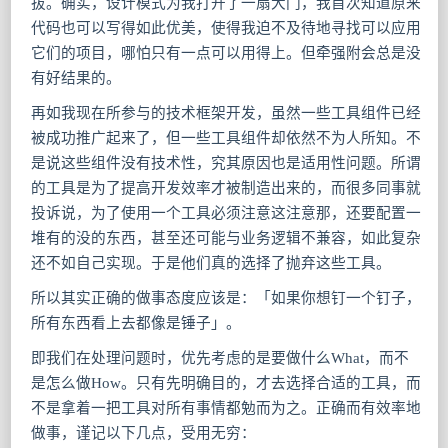
拔。确实，设计模式为我打开了一扇大门，我首次知道原来
代码也可以写得如此优美，使得我迫不及待地寻找可以应用
它们的项目，哪怕只有一点可以用得上。但牵强附会总是没
有好结果的。
再如我现在所参与的技术框架开发，虽然一些工具组件已经
被成功推广起来了，但一些工具组件却依然不为人所知。不
是说这些组件没有技术性，究其原因也是适用性问题。所谓
的工具是为了提高开发效率才被制造出来的，而很多同事就
投诉说，为了使用一个工具必须注意这注意那，还要配置一
堆有的没的东西，甚至还可能与业务逻辑不兼容，如此复杂
还不如自己实现。于是他们真的选择了抛弃这些工具。
所以其实正确的做事态度应该是：「如果你想钉一个钉子，
所有东西看上去都像是锤子」。
即我们在处理问题时，优先考虑的是要做什么What，而不
是怎么做How。只有先明确目的，才去选择合适的工具，而
不是拿着一把工具对所有事情都勉而为之。正确而有效率地
做事，谨记以下几点，受用无穷：