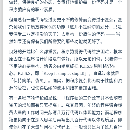
做起，保持良好的心态，负责任地维护每一份代码才是一个
程序猿应有的职业素质。
但是总有一些代码经过历史不断的修补而变得过于复杂，复
杂到我们宁愿放弃80%的功能（这并不是确切的划分，只是
我深受二八定律影响罢了）去重构一份简洁的代码 —— 当
然如果还有保有我们所需要的那些功能就更好了。
良好的开端比什么都重要。程序猿觉得代码维护困难，根本
原因在于程序设计阶段没有做好。所以无论如何，只要你一
下定决心要重构，请务必由始至终把 K.I.S.S 原则铭记在
心。K.I.S.S，即「Keep it simple, stupid!」，直译过来就是
「保持简单，傻瓜」。确实，把程序复杂化无助于性能和资
源的管控，也使得后续的使用和维护更加困难。
有一条程序猿悖论如是说：「程序猿的工作效率并不会随着
资历的增加而有显著提高」。究其原因，年轻的程序猿会耗
费大量的工作时间去敲写几万行代码以体现能力；而老程序
猿更倾向于在深入思考后再写出几百行代码以体现质量，即
使偶尔花了大量时间在写代码上，一般也只是为了这几百行