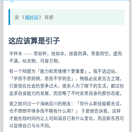
读 《
暗时间
》 有感
这应该算是引子
半杯水 —— 思如杯，技如水，技盈则满，思盈则空。虚而
不满，似无物，可容万物。
有一个辩题为「能力和思维哪个更重要」。我不选边站，
「学而不思则惘，思而不学则怠」，物极必反是亘古之理。
只是现在社会的竞争过大，很多人为了眼下的生活，都过份
追求自身能力的发展，而忽略了不时反思自身的那份态度。
我之前问过一个海纳百川的朋友：「你什么新技能都去试，
也不想想学得多而不精有什么用？」 于是他告诉我，这样
才能在短时间内让上司知道自己有什么变化，而且新东西可
以显得自己与众不同。