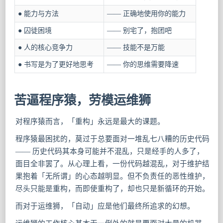
● 能力与方法
—— 正确地使用你的能力
● 囚徒困境
—— 别宅了，抱团吧
● 人的核心竞争力
—— 技能不是万能
● 书写是为了更好地思考
—— 你的思维需要降速
苦逼程序猿，劳模运维狮
对程序猿而言，「重构」永远是最大的课题。
程序猿最困扰的，莫过于总要面对一堆乱七八糟的历史代码
—— 历史代码其本身可能并不混乱，只是经手的人多了，
面目全非罢了。从心理上看，一份代码越混乱，对于维护结
果抱着「无所谓」的心态越明显。但不负责任的恶性维护，
尽头只能是重构，而即使重构了，却也只是新循环的开始。
而对于运维狮，「自动」应是他们最终所追求的幻想。