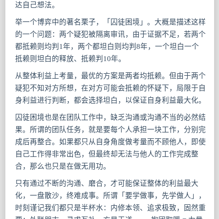
达自己想法。
举一个博弈中的著名栗子，「囚徒困境」。大概是描述这样
的一个问题：两个疑犯被隔离审讯，由于证据不足，若两个
都抵赖则均判1年，两个都坦白则均判8年，一个坦白一个
抵赖则坦白的释放、抵赖判10年。
从整体利益上考量，最优的方案是两者均抵赖。但由于两个
疑犯不知对方所想，在对方可能会抵赖的怀疑下，局限于自
身利益进行判断，都会选择坦白，以保证自身利益最大化。
囚徒困境也是在团队工作中，缺乏沟通或沟通不当的必然结
果。所谓的团队任务，就是要每个人承担一块工作，分别完
成后再整合。如果都只从自身角度做考量而不顾他人，即使
自己工作得非常出色，但最终却无法与他人的工作完成整
合，那么也只是在做无用功。
只有通过不断的沟通、磨合，才可能保证整体的利益最大
化，一盘散沙，终难成事。所谓「要学做事，先学做人」，
时刻谨记我们都只是半杯水：内修本领、追求极致，固然重