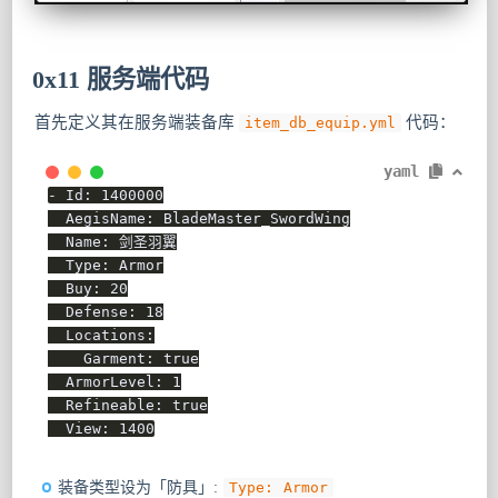
0x11 服务端代码
首先定义其在服务端装备库
代码：
item_db_equip.yml
yaml
-
Id
:
1400000
AegisName
:
 BladeMaster_SwordWing

Name
:
 剑圣羽翼

Type
:
 Armor

Buy
:
20
Defense
:
18
Locations
:
Garment
:
true
ArmorLevel
:
1
Refineable
:
true
View
:
1400
装备类型设为「防具」:
Type: Armor