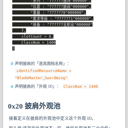
"系列 : ^777777服饰^000000"
,
"位置 : ^777777披肩^000000"
,
"重量 : ^7777770^000000"
,
"要求等级 : ^7777771^000000"
,
"装备 : ^777777全职业^000000"
}
,
    slotCount 
=
0
,
    ClassNum 
=
1400
}
声明披肩的「道具图档名称」：
identifiedResourceName =
"BladeMaster_SwordWing"
声明披肩的「外观 ID」：
ClassNum = 1400
0x20 披肩外观池
接着定义在披肩的外观池中定义这个外观 ID。