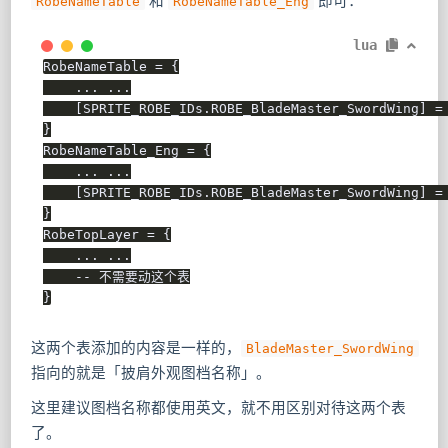
和
即可：
RobeNameTable
RobeNameTable_Eng
lua
RobeNameTable 
=
{
...
...
[
SPRITE_ROBE_IDs
.
ROBE_BladeMaster_SwordWing
]
=
}
RobeNameTable_Eng 
=
{
...
...
[
SPRITE_ROBE_IDs
.
ROBE_BladeMaster_SwordWing
]
=
}
RobeTopLayer 
=
{
...
...
-- 不需要动这个表
}
这两个表添加的内容是一样的，
BladeMaster_SwordWing
指向的就是「披肩外观图档名称」。
这里建议图档名称都使用英文，就不用区别对待这两个表
了。