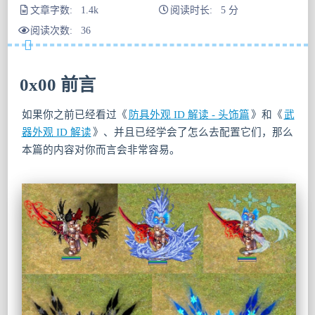
文章字数: 1.4k
阅读时长: 5 分
阅读次数:
36
0x00 前言
如果你之前已经看过《
防具外观 ID 解读 - 头饰篇
》和《
武
器外观 ID 解读
》、并且已经学会了怎么去配置它们，那么
本篇的内容对你而言会非常容易。