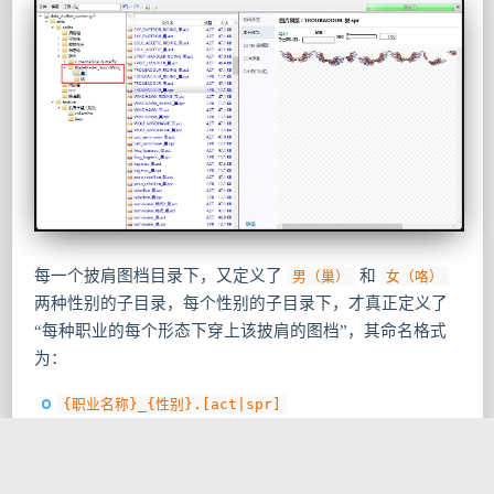
每一个披肩图档目录下，又定义了
和
男（巢）
女（咯）
两种性别的子目录，每个性别的子目录下，才真正定义了
“每种职业的每个形态下穿上该披肩的图档”，其命名格式
为：
{职业名称}_{性别}.[act|spr]
{职业形态名称}_{性别}.[act|spr]
例如
就是 “天籁颂者” 的职业名称（通常形
TROUVERE