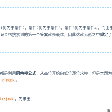
优先于条件2，条件2优先于条件3，条件3优先于条件4,。而由
证DFS搜索到的第一个答案就是最优，因此这就无形之中
规定
法都是利用
同余模公式
，从高位开始向低位逐位求模，但是本题
求
。
n_MODk
，先求出：
i)*j)%k