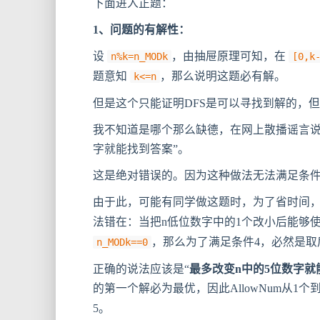
下面进入正题：
1、问题的有解性：
设
，由抽屉原理可知，在
n%k=n_MODk
[0,k
题意知
，那么说明这题必有解。
k<=n
但是这个只能证明DFS是可以寻找到解的，
我不知道是哪个那么缺德，在网上散播谣言说
字就能找到答案”。
这是绝对错误的。因为这种做法无法满足条件
由于此，可能有同学做这题时，为了省时间，
法错在：当把n低位数字中的1个改小后能够
，那么为了满足条件4，必然是取
n_MODk==0
正确的说法应该是“
最多改变n中的5位数字就
的第一个解必为最优，因此AllowNum从1个
5。