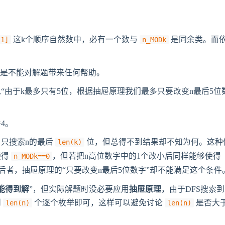
这k个顺序自然数中，必有一个数与
是同余类。而
-1]
n_MODk
但是不能对解题带来任何帮助。
“由于k最多只有5位，根据抽屉原理我们最多只要改变n最后5位
4。
只搜索n的最后
位，但总得不到结果却不知为何。这种
len(k)
使得
，但若把n高位数字中的1个改小后同样能够使得
n_MODk==0
后者，抽屉原理的“只要改变n最后5位数字”却不能满足这个条件
能得到解
”，但实际解题时没必要应用
抽屉原理
，由于DFS搜索到
到
个逐个枚举即可，这样可以避免讨论
是否大
len(n)
len(n)