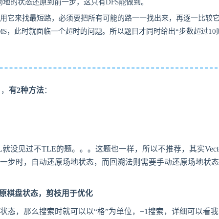
地的状态还原到前一步，这只有DFS能做到。
简单地用它来找最短路，必须要把所有可能的路一一找出来，再逐一比较
MS，此时就面临一个超时的问题。所以题目才同时给出“步数超过10
了，
有2种方法
：
TL就没见过不TLE的题。。。这题也一样，所以不推荐，其实Vecto
上一步时，自动还原场地状态，而回溯法则需要手动还原场地状
于还原棋盘状态，剪枝用于优化
状态，那么搜索时就可以以“格”为单位，+1搜索，详细可以看我