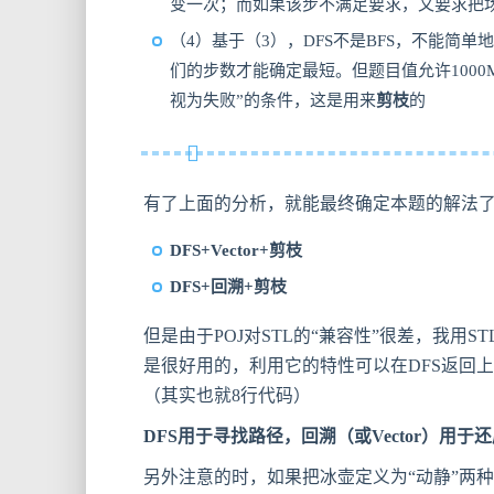
变一次；而如果该步不满足要求，又要求把场
（4）基于（3），DFS不是BFS，不能
们的步数才能确定最短。但题目值允许1000
视为失败”的条件，这是用来
剪枝
的
有了上面的分析，就能最终确定本题的解法
DFS+Vector+剪枝
DFS+回溯+剪枝
但是由于POJ对STL的“兼容性”很差，我用S
是很好用的，利用它的特性可以在DFS返回
（其实也就8行代码）
DFS用于寻找路径，回溯（或Vector）用
另外注意的时，如果把冰壶定义为“动静”两种