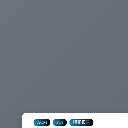
ACM
POJ
解题报告